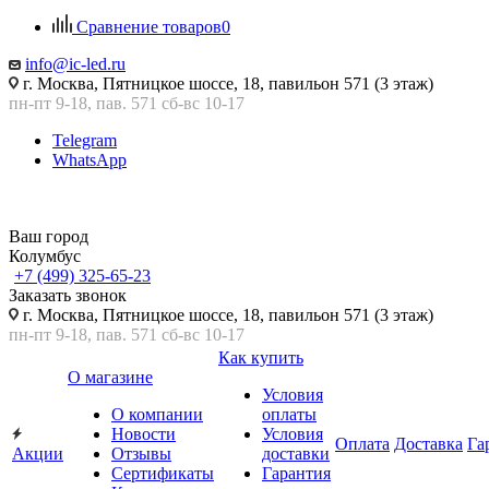
Сравнение товаров
0
info@ic-led.ru
г. Москва, Пятницкое шоссе, 18, павильон 571 (3 этаж)
пн-пт 9-18, пав. 571 сб-вс 10-17
Telegram
WhatsApp
Ваш город
Колумбус
+7 (499) 325-65-23
Заказать звонок
г. Москва, Пятницкое шоссе, 18, павильон 571 (3 этаж)
пн-пт 9-18, пав. 571 сб-вс 10-17
Как купить
О магазине
Условия
О компании
оплаты
Новости
Условия
Оплата
Доставка
Га
Акции
Отзывы
доставки
Сертификаты
Гарантия