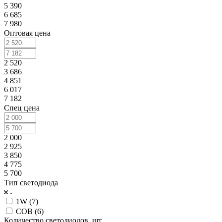
5 390
6 685
7 980
Оптовая цена
2 520
3 686
4 851
6 017
7 182
Спец цена
2 000
2 925
3 850
4 775
5 700
Тип светодиода
1W (
7
)
COB (
6
)
Количество светодиодов, шт.