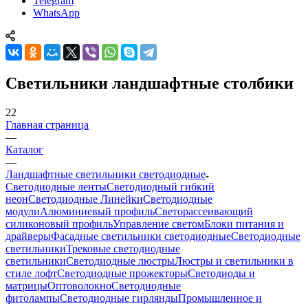
Telegram
WhatsApp
Светильники ландшафтные столбики
22
Главная страница
—
Каталог
—
Ландшафтные светильники светодиодные
Светодиодные ленты
Светодиодный гибкий
неон
Светодиодные Линейки
Светодиодные
модули
Алюминиевый профиль
Светорассеивающий
силиконовый профиль
Управление светом
Блоки питания и
драйверы
Фасадные светильники светодиодные
Светодиодные
светильники
Трековые светодиодные
светильники
Светодиодные люстры
Люстры и светильники в
стиле лофт
Светодиодные прожекторы
Светодиоды и
матрицы
Оптоволокно
Светодиодные
фитолампы
Светодиодные гирлянды
Промышленное и