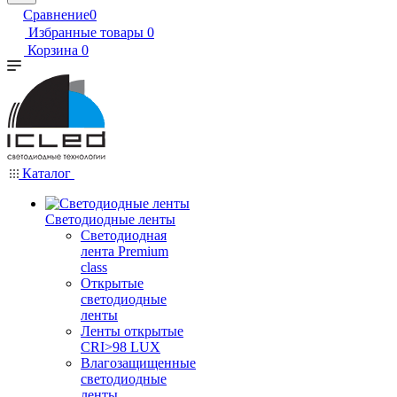
Сравнение
0
Избранные товары
0
Корзина
0
Каталог
Светодиодные ленты
Светодиодная
лента Premium
class
Открытые
светодиодные
ленты
Ленты открытые
CRI>98 LUX
Влагозащищенные
светодиодные
ленты