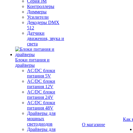
Серия JM
Контроллеры
Диммеры
Усилители
Декодеры DMX
512
Датчики
движения, звука и
света
Блоки питания и
драйверы
AC/DC блоки
питания 5V
AC/DC блоки
питания 12V
AC/DC блоки
питания 24V
AC/DC блоки
питания 48V
Драйверы для
мощных
Как 
светодиодов
О магазине
Драйверы для