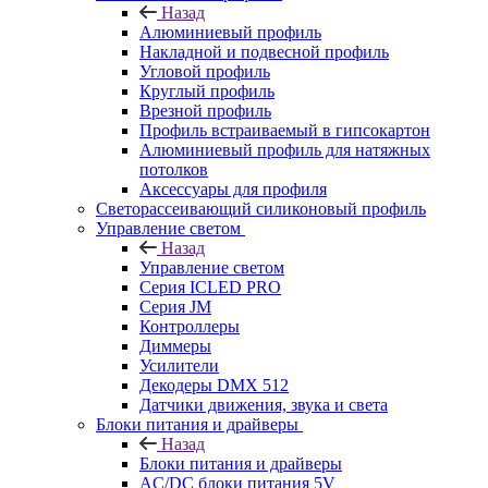
Назад
Алюминиевый профиль
Накладной и подвесной профиль
Угловой профиль
Круглый профиль
Врезной профиль
Профиль встраиваемый в гипсокартон
Алюминиевый профиль для натяжных
потолков
Аксессуары для профиля
Светорассеивающий силиконовый профиль
Управление светом
Назад
Управление светом
Серия ICLED PRO
Серия JM
Контроллеры
Диммеры
Усилители
Декодеры DMX 512
Датчики движения, звука и света
Блоки питания и драйверы
Назад
Блоки питания и драйверы
AC/DC блоки питания 5V