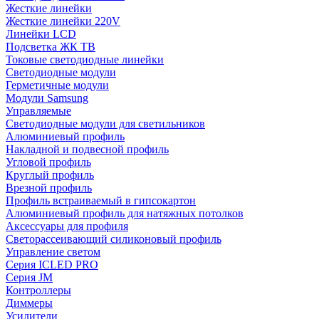
Жесткие линейки
Жесткие линейки 220V
Линейки LCD
Подсветка ЖК ТВ
Токовые светодиодные линейки
Светодиодные модули
Герметичные модули
Модули Samsung
Управляемые
Светодиодные модули для светильников
Алюминиевый профиль
Накладной и подвесной профиль
Угловой профиль
Круглый профиль
Врезной профиль
Профиль встраиваемый в гипсокартон
Алюминиевый профиль для натяжных потолков
Аксессуары для профиля
Светорассеивающий силиконовый профиль
Управление светом
Серия ICLED PRO
Серия JM
Контроллеры
Диммеры
Усилители