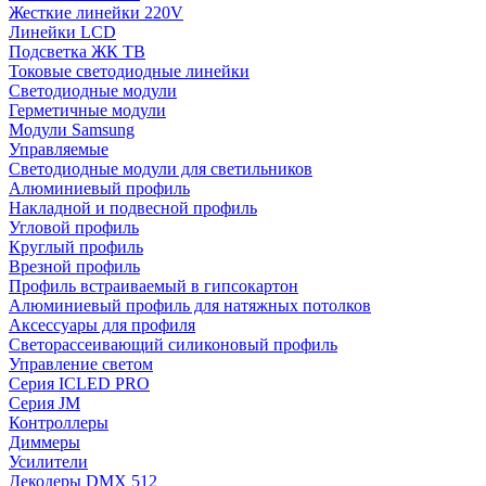
Жесткие линейки 220V
Линейки LCD
Подсветка ЖК ТВ
Токовые светодиодные линейки
Светодиодные модули
Герметичные модули
Модули Samsung
Управляемые
Светодиодные модули для светильников
Алюминиевый профиль
Накладной и подвесной профиль
Угловой профиль
Круглый профиль
Врезной профиль
Профиль встраиваемый в гипсокартон
Алюминиевый профиль для натяжных потолков
Аксессуары для профиля
Светорассеивающий силиконовый профиль
Управление светом
Серия ICLED PRO
Серия JM
Контроллеры
Диммеры
Усилители
Декодеры DMX 512