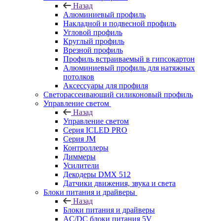
Назад
Алюминиевый профиль
Накладной и подвесной профиль
Угловой профиль
Круглый профиль
Врезной профиль
Профиль встраиваемый в гипсокартон
Алюминиевый профиль для натяжных
потолков
Аксессуары для профиля
Светорассеивающий силиконовый профиль
Управление светом
Назад
Управление светом
Серия ICLED PRO
Серия JM
Контроллеры
Диммеры
Усилители
Декодеры DMX 512
Датчики движения, звука и света
Блоки питания и драйверы
Назад
Блоки питания и драйверы
AC/DC блоки питания 5V