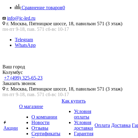
Сравнение товаров
0
info@ic-led.ru
г. Москва, Пятницкое шоссе, 18, павильон 571 (3 этаж)
пн-пт 9-18, пав. 571 сб-вс 10-17
Telegram
WhatsApp
Ваш город
Колумбус
+7 (499) 325-65-23
Заказать звонок
г. Москва, Пятницкое шоссе, 18, павильон 571 (3 этаж)
пн-пт 9-18, пав. 571 сб-вс 10-17
Как купить
О магазине
Условия
О компании
оплаты
Новости
Условия
Оплата
Доставка
Га
Акции
Отзывы
доставки
Сертификаты
Гарантия