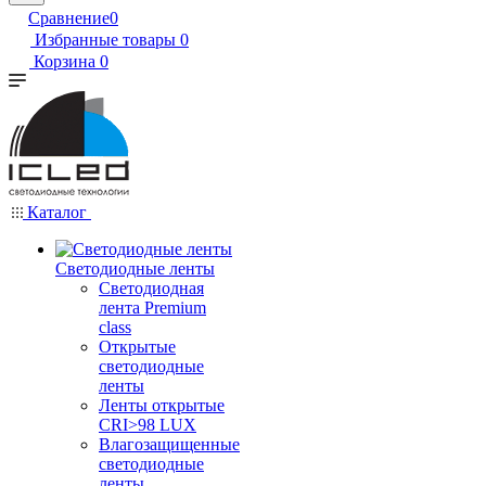
Сравнение
0
Избранные товары
0
Корзина
0
Каталог
Светодиодные ленты
Светодиодная
лента Premium
class
Открытые
светодиодные
ленты
Ленты открытые
CRI>98 LUX
Влагозащищенные
светодиодные
ленты