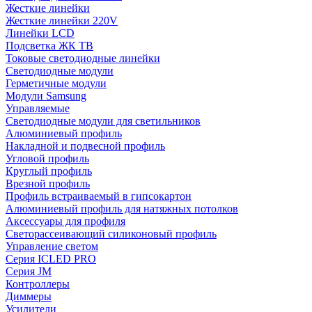
Жесткие линейки
Жесткие линейки 220V
Линейки LCD
Подсветка ЖК ТВ
Токовые светодиодные линейки
Светодиодные модули
Герметичные модули
Модули Samsung
Управляемые
Светодиодные модули для светильников
Алюминиевый профиль
Накладной и подвесной профиль
Угловой профиль
Круглый профиль
Врезной профиль
Профиль встраиваемый в гипсокартон
Алюминиевый профиль для натяжных потолков
Аксессуары для профиля
Светорассеивающий силиконовый профиль
Управление светом
Серия ICLED PRO
Серия JM
Контроллеры
Диммеры
Усилители