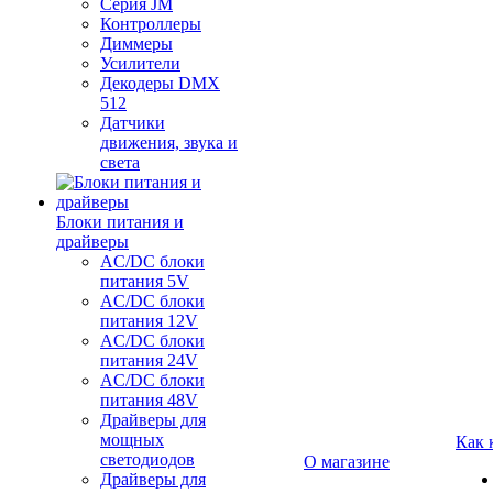
Серия JM
Контроллеры
Диммеры
Усилители
Декодеры DMX
512
Датчики
движения, звука и
света
Блоки питания и
драйверы
AC/DC блоки
питания 5V
AC/DC блоки
питания 12V
AC/DC блоки
питания 24V
AC/DC блоки
питания 48V
Драйверы для
мощных
Как 
светодиодов
О магазине
Драйверы для