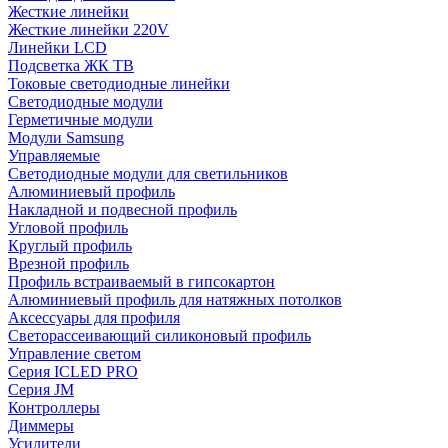
Жесткие линейки
Жесткие линейки 220V
Линейки LCD
Подсветка ЖК ТВ
Токовые светодиодные линейки
Светодиодные модули
Герметичные модули
Модули Samsung
Управляемые
Светодиодные модули для светильников
Алюминиевый профиль
Накладной и подвесной профиль
Угловой профиль
Круглый профиль
Врезной профиль
Профиль встраиваемый в гипсокартон
Алюминиевый профиль для натяжных потолков
Аксессуары для профиля
Светорассеивающий силиконовый профиль
Управление светом
Серия ICLED PRO
Серия JM
Контроллеры
Диммеры
Усилители