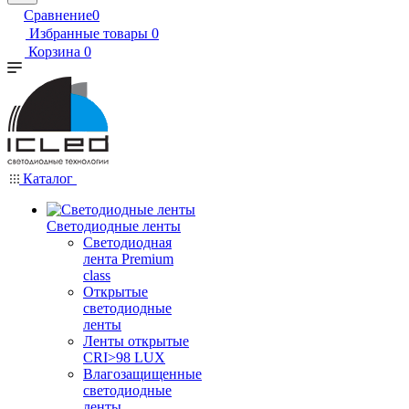
Сравнение
0
Избранные товары
0
Корзина
0
Каталог
Светодиодные ленты
Светодиодная
лента Premium
class
Открытые
светодиодные
ленты
Ленты открытые
CRI>98 LUX
Влагозащищенные
светодиодные
ленты