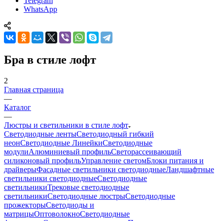
Telegram
WhatsApp
Бра в стиле лофт
2
Главная страница
—
Каталог
—
Люстры и светильники в стиле лофт
Светодиодные ленты
Светодиодный гибкий
неон
Светодиодные Линейки
Светодиодные
модули
Алюминиевый профиль
Светорассеивающий
силиконовый профиль
Управление светом
Блоки питания и
драйверы
Фасадные светильники светодиодные
Ландшафтные
светильники светодиодные
Светодиодные
светильники
Трековые светодиодные
светильники
Светодиодные люстры
Светодиодные
прожекторы
Светодиоды и
матрицы
Оптоволокно
Светодиодные