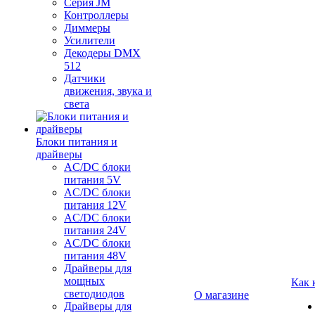
Серия JM
Контроллеры
Диммеры
Усилители
Декодеры DMX
512
Датчики
движения, звука и
света
Блоки питания и
драйверы
AC/DC блоки
питания 5V
AC/DC блоки
питания 12V
AC/DC блоки
питания 24V
AC/DC блоки
питания 48V
Драйверы для
мощных
Как 
светодиодов
О магазине
Драйверы для