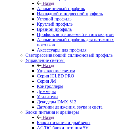
Назад
Алюминиевый профиль
Накладной и подвесной профиль
Угловой профиль
Круглый профиль
Врезной профиль
Профиль встраиваемый в гипсокартон
Алюминиевый профиль для натяжных
потолков
Аксессуары для профиля
Светорассеивающий силиконовый профиль
Управление светом
Назад
Управление светом
Серия ICLED PRO
Серия JM
Контроллеры
Диммеры
Усилители
Декодеры DMX 512
Датчики движения, звука и света
Блоки питания и драйверы
Назад
Блоки питания и драйверы
AC/DC блоки питания 5V