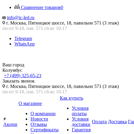
Сравнение товаров
0
info@ic-led.ru
г. Москва, Пятницкое шоссе, 18, павильон 571 (3 этаж)
пн-пт 9-18, пав. 571 сб-вс 10-17
Telegram
WhatsApp
Ваш город
Колумбус
+7 (499) 325-65-23
Заказать звонок
г. Москва, Пятницкое шоссе, 18, павильон 571 (3 этаж)
пн-пт 9-18, пав. 571 сб-вс 10-17
Как купить
О магазине
Условия
О компании
оплаты
Новости
Условия
Оплата
Доставка
Га
Акции
Отзывы
доставки
Сертификаты
Гарантия