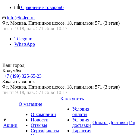
Сравнение товаров
0
info@ic-led.ru
г. Москва, Пятницкое шоссе, 18, павильон 571 (3 этаж)
пн-пт 9-18, пав. 571 сб-вс 10-17
Telegram
WhatsApp
Ваш город
Колумбус
+7 (499) 325-65-23
Заказать звонок
г. Москва, Пятницкое шоссе, 18, павильон 571 (3 этаж)
пн-пт 9-18, пав. 571 сб-вс 10-17
Как купить
О магазине
Условия
О компании
оплаты
Новости
Условия
Оплата
Доставка
Га
Акции
Отзывы
доставки
Сертификаты
Гарантия