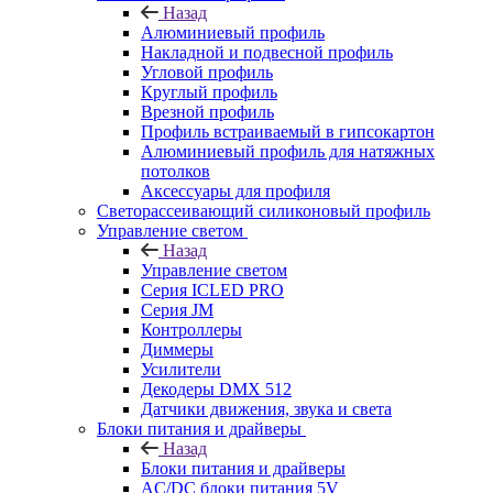
Назад
Алюминиевый профиль
Накладной и подвесной профиль
Угловой профиль
Круглый профиль
Врезной профиль
Профиль встраиваемый в гипсокартон
Алюминиевый профиль для натяжных
потолков
Аксессуары для профиля
Светорассеивающий силиконовый профиль
Управление светом
Назад
Управление светом
Серия ICLED PRO
Серия JM
Контроллеры
Диммеры
Усилители
Декодеры DMX 512
Датчики движения, звука и света
Блоки питания и драйверы
Назад
Блоки питания и драйверы
AC/DC блоки питания 5V