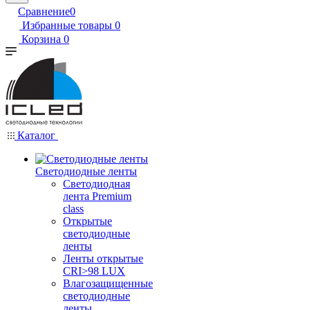
Сравнение
0
Избранные товары
0
Корзина
0
Каталог
Светодиодные ленты
Светодиодная
лента Premium
class
Открытые
светодиодные
ленты
Ленты открытые
CRI>98 LUX
Влагозащищенные
светодиодные
ленты