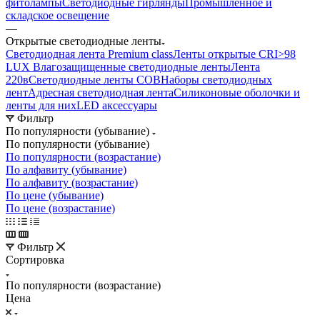
фитолампы
Светодиодные гирлянды
Промышленное и
складское освещение
—
Открытые светодиодные ленты
Светодиодная лента Premium class
Ленты открытые CRI>98
LUX
Влагозащищенные светодиодные ленты
Лента
220в
Светодиодные ленты COB
Наборы светодиодных
лент
Адресная светодиодная лента
Силиконовые оболочки и
ленты для них
LED аксессуары
Фильтр
По популярности (убывание)
По популярности (убывание)
По популярности (возрастание)
По алфавиту (убывание)
По алфавиту (возрастание)
По цене (убывание)
По цене (возрастание)
Фильтр
Сортировка
По популярности (возрастание)
Цена