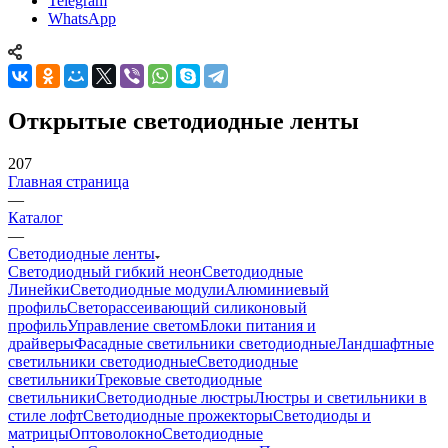
Telegram
WhatsApp
Открытые светодиодные ленты
207
Главная страница
—
Каталог
—
Светодиодные ленты
Светодиодный гибкий неон
Светодиодные
Линейки
Светодиодные модули
Алюминиевый
профиль
Светорассеивающий силиконовый
профиль
Управление светом
Блоки питания и
драйверы
Фасадные светильники светодиодные
Ландшафтные
светильники светодиодные
Светодиодные
светильники
Трековые светодиодные
светильники
Светодиодные люстры
Люстры и светильники в
стиле лофт
Светодиодные прожекторы
Светодиоды и
матрицы
Оптоволокно
Светодиодные