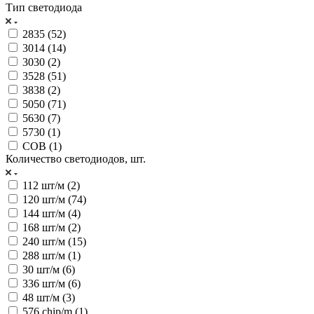
Тип светодиода
2835 (
52
)
3014 (
14
)
3030 (
2
)
3528 (
51
)
3838 (
2
)
5050 (
71
)
5630 (
7
)
5730 (
1
)
COB (
1
)
Количество светодиодов, шт.
112 шт/м (
2
)
120 шт/м (
74
)
144 шт/м (
4
)
168 шт/м (
2
)
240 шт/м (
15
)
288 шт/м (
1
)
30 шт/м (
6
)
336 шт/м (
6
)
48 шт/м (
3
)
576 chip/m (
1
)