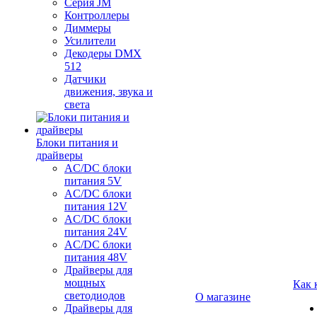
Серия JM
Контроллеры
Диммеры
Усилители
Декодеры DMX
512
Датчики
движения, звука и
света
Блоки питания и
драйверы
AC/DC блоки
питания 5V
AC/DC блоки
питания 12V
AC/DC блоки
питания 24V
AC/DC блоки
питания 48V
Драйверы для
мощных
Как 
светодиодов
О магазине
Драйверы для