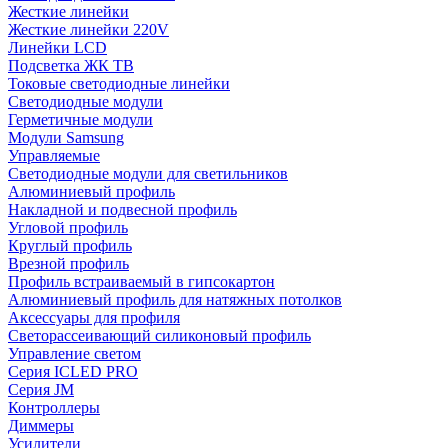
Жесткие линейки
Жесткие линейки 220V
Линейки LCD
Подсветка ЖК ТВ
Токовые светодиодные линейки
Светодиодные модули
Герметичные модули
Модули Samsung
Управляемые
Светодиодные модули для светильников
Алюминиевый профиль
Накладной и подвесной профиль
Угловой профиль
Круглый профиль
Врезной профиль
Профиль встраиваемый в гипсокартон
Алюминиевый профиль для натяжных потолков
Аксессуары для профиля
Светорассеивающий силиконовый профиль
Управление светом
Серия ICLED PRO
Серия JM
Контроллеры
Диммеры
Усилители