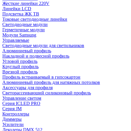
Жесткие линейки 220V
Линейки LCD
Подсветка ЖК ТВ
Токовые светодиодные линейки
Светодиодные модули
Герметичные модули
Модули Samsung
Управляемые
Светодиодные модули для светильников
Алюминиевый профиль
Накладной и подвесной профиль
Угловой профиль
Круглый профиль
Врезной профиль
Профиль встраиваемый в гипсокартон
Алюминиевый профиль для натяжных потолков
Аксессуары для профиля
Светорассеивающий силиконовый профиль
Управление светом
Серия ICLED PRO
Серия JM
Контроллеры
Диммеры
Усилители
Декодеры DMX 512