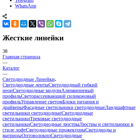
Telegram
WhatsApp
Жесткие линейки
38
Главная страница
—
Каталог
—
Светодиодные Линейки
Светодиодные ленты
Светодиодный гибкий
неон
Светодиодные модули
Алюминиевый
профиль
Светорассеивающий силиконовый
профиль
Управление светом
Блоки питания и
драйверы
Фасадные светильники светодиодные
Ландшафтные
светильники светодиодные
Светодиодные
светильники
Трековые светодиодные
светильники
Светодиодные люстры
Люстры и светильники в
стиле лофт
Светодиодные прожекторы
Светодиоды и
матрицы
Оптоволокно
Светодиодные