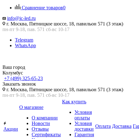
Сравнение товаров
0
info@ic-led.ru
г. Москва, Пятницкое шоссе, 18, павильон 571 (3 этаж)
пн-пт 9-18, пав. 571 сб-вс 10-17
Telegram
WhatsApp
Ваш город
Колумбус
+7 (499) 325-65-23
Заказать звонок
г. Москва, Пятницкое шоссе, 18, павильон 571 (3 этаж)
пн-пт 9-18, пав. 571 сб-вс 10-17
Как купить
О магазине
Условия
О компании
оплаты
Новости
Условия
Оплата
Доставка
Га
Акции
Отзывы
доставки
Сертификаты
Гарантия