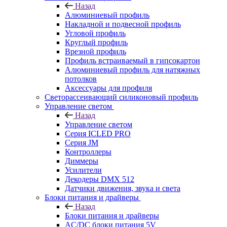
Назад
Алюминиевый профиль
Накладной и подвесной профиль
Угловой профиль
Круглый профиль
Врезной профиль
Профиль встраиваемый в гипсокартон
Алюминиевый профиль для натяжных
потолков
Аксессуары для профиля
Светорассеивающий силиконовый профиль
Управление светом
Назад
Управление светом
Серия ICLED PRO
Серия JM
Контроллеры
Диммеры
Усилители
Декодеры DMX 512
Датчики движения, звука и света
Блоки питания и драйверы
Назад
Блоки питания и драйверы
AC/DC блоки питания 5V