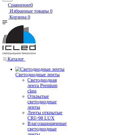
Сравнение
0
Избранные товары
0
Корзина
0
Каталог
Светодиодные ленты
Светодиодная
лента Premium
class
Открытые
светодиодные
ленты
Ленты открытые
CRI>98 LUX
Влагозащищенные
светодиодные
ленты