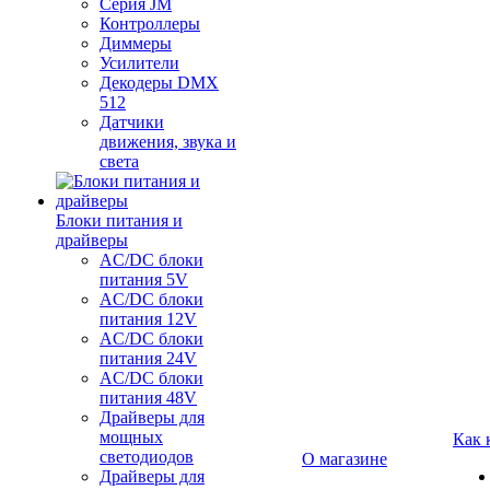
Серия JM
Контроллеры
Диммеры
Усилители
Декодеры DMX
512
Датчики
движения, звука и
света
Блоки питания и
драйверы
AC/DC блоки
питания 5V
AC/DC блоки
питания 12V
AC/DC блоки
питания 24V
AC/DC блоки
питания 48V
Драйверы для
мощных
Как 
светодиодов
О магазине
Драйверы для