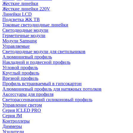
Жесткие линейки
Жесткие линейки 220V
Линейки LCD
Подсветка ЖК ТВ
Токовые светодиодные линейки
Светодиодные модули
Герметичные модули
Модули Samsung
Управляемые
Светодиодные модули для светильников
Алюминиевый профиль
Накладной и подвесной профиль
Угловой профиль
Круглый профиль
Врезной профиль
Профиль встраиваемый в гипсокартон
Алюминиевый профиль для натяжных потолков
Аксессуары для профиля
Светорассеивающий силиконовый профиль
Управление светом
Серия ICLED PRO
Серия JM
Контроллеры
Диммеры
Усилители