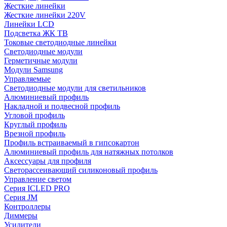
Жесткие линейки
Жесткие линейки 220V
Линейки LCD
Подсветка ЖК ТВ
Токовые светодиодные линейки
Светодиодные модули
Герметичные модули
Модули Samsung
Управляемые
Светодиодные модули для светильников
Алюминиевый профиль
Накладной и подвесной профиль
Угловой профиль
Круглый профиль
Врезной профиль
Профиль встраиваемый в гипсокартон
Алюминиевый профиль для натяжных потолков
Аксессуары для профиля
Светорассеивающий силиконовый профиль
Управление светом
Серия ICLED PRO
Серия JM
Контроллеры
Диммеры
Усилители