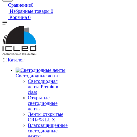
Сравнение
0
Избранные товары
0
Корзина
0
Каталог
Светодиодные ленты
Светодиодная
лента Premium
class
Открытые
светодиодные
ленты
Ленты открытые
CRI>98 LUX
Влагозащищенные
светодиодные
ленты