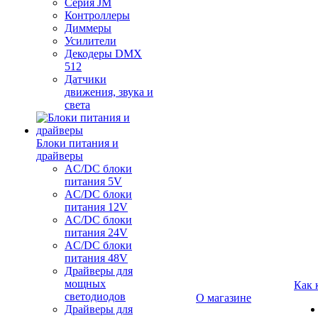
Серия JM
Контроллеры
Диммеры
Усилители
Декодеры DMX
512
Датчики
движения, звука и
света
Блоки питания и
драйверы
AC/DC блоки
питания 5V
AC/DC блоки
питания 12V
AC/DC блоки
питания 24V
AC/DC блоки
питания 48V
Драйверы для
мощных
Как 
светодиодов
О магазине
Драйверы для