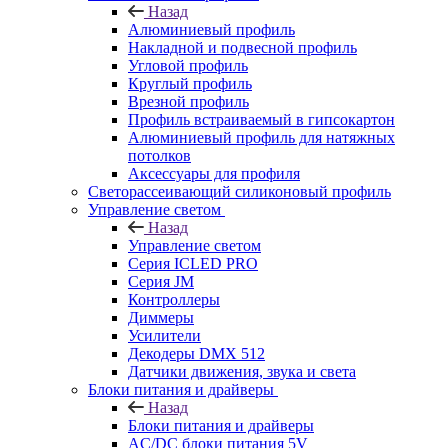
Назад
Алюминиевый профиль
Накладной и подвесной профиль
Угловой профиль
Круглый профиль
Врезной профиль
Профиль встраиваемый в гипсокартон
Алюминиевый профиль для натяжных
потолков
Аксессуары для профиля
Светорассеивающий силиконовый профиль
Управление светом
Назад
Управление светом
Серия ICLED PRO
Серия JM
Контроллеры
Диммеры
Усилители
Декодеры DMX 512
Датчики движения, звука и света
Блоки питания и драйверы
Назад
Блоки питания и драйверы
AC/DC блоки питания 5V