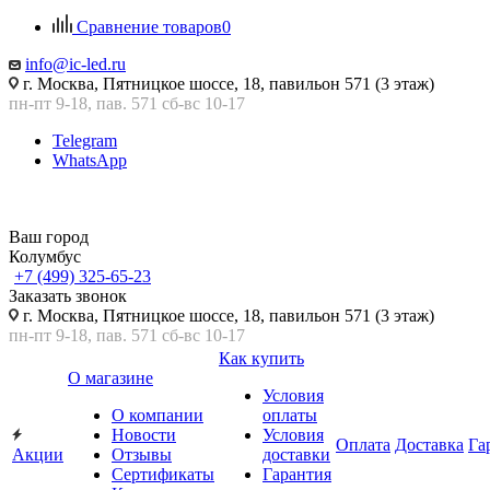
Сравнение товаров
0
info@ic-led.ru
г. Москва, Пятницкое шоссе, 18, павильон 571 (3 этаж)
пн-пт 9-18, пав. 571 сб-вс 10-17
Telegram
WhatsApp
Ваш город
Колумбус
+7 (499) 325-65-23
Заказать звонок
г. Москва, Пятницкое шоссе, 18, павильон 571 (3 этаж)
пн-пт 9-18, пав. 571 сб-вс 10-17
Как купить
О магазине
Условия
О компании
оплаты
Новости
Условия
Оплата
Доставка
Га
Акции
Отзывы
доставки
Сертификаты
Гарантия