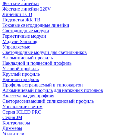
Жесткие линейки
Жесткие линейки 220V
Линейки LCD
Подсветка ЖК ТВ
Токовые светодиодные линейки
Светодиодные модули
Герметичные модули
Модули Samsung
Управляемые
Светодиодные модули для светильников
Алюминиевый профиль
Накладной и подвесной профиль
Угловой профиль
Круглый профиль
Врезной профиль
Профиль встраиваемый в гипсокартон
Алюминиевый профиль для натяжных потолков
Аксессуары для профиля
Светорассеивающий силиконовый профиль
Управление светом
Серия ICLED PRO
Серия JM
Контроллеры
Диммеры
Усилители