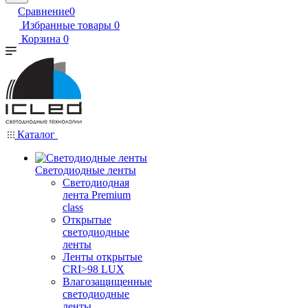
Сравнение
0
Избранные товары
0
Корзина
0
Каталог
Светодиодные ленты
Светодиодная
лента Premium
class
Открытые
светодиодные
ленты
Ленты открытые
CRI>98 LUX
Влагозащищенные
светодиодные
ленты