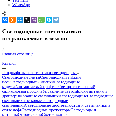
Telegram
WhatsApp
Светодиодные светильники
встраиваемые в землю
7
Главная страница
—
Каталог
—
Ландшафтные светильники светодиодные
Светодиодные ленты
Светодиодный гибкий
неон
Светодиодные Линейки
Светодиодные
модули
Алюминиевый профиль
Светорассеивающий
силиконовый профиль
Управление светом
Блоки питания и
драйверы
Фасадные светильники светодиодные
Светодиодные
светильники
Трековые светодиодные
светильники
Светодиодные люстры
Люстры и светильники в
стиле лофт
Светодиодные прожекторы
Светодиоды и
матрицы
Оптоволокно
Светодиодные