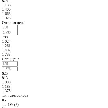
875
1 138
1 400
1 663
1 925
Оптовая цена
788
1 024
1 261
1 497
1 733
Спец цена
625
813
1 000
1 188
1 375
Тип светодиода
1W (
7
)