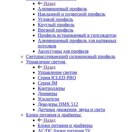
Назад
Алюминиевый профиль
Накладной и подвесной профиль
Угловой профиль
Круглый профиль
Врезной профиль
Профиль встраиваемый в гипсокартон
Алюминиевый профиль для натяжных
потолков
Аксессуары для профиля
Светорассеивающий силиконовый профиль
Управление светом
Назад
Управление светом
Серия ICLED PRO
Серия JM
Контроллеры
Диммеры
Усилители
Декодеры DMX 512
Датчики движения, звука и света
Блоки питания и драйверы
Назад
Блоки питания и драйверы
AC/DC блоки питания 5V