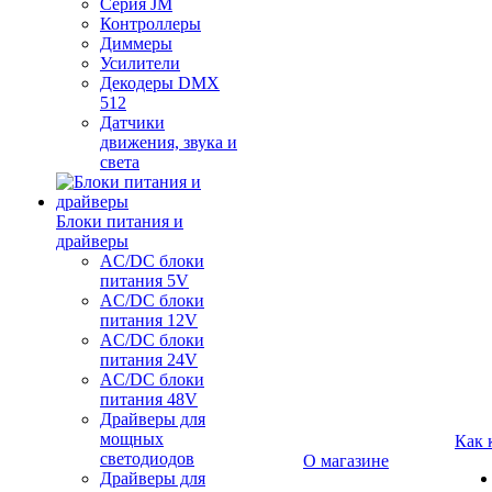
Серия JM
Контроллеры
Диммеры
Усилители
Декодеры DMX
512
Датчики
движения, звука и
света
Блоки питания и
драйверы
AC/DC блоки
питания 5V
AC/DC блоки
питания 12V
AC/DC блоки
питания 24V
AC/DC блоки
питания 48V
Драйверы для
мощных
Как 
светодиодов
О магазине
Драйверы для