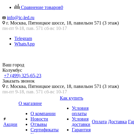
Сравнение товаров
0
info@ic-led.ru
г. Москва, Пятницкое шоссе, 18, павильон 571 (3 этаж)
пн-пт 9-18, пав. 571 сб-вс 10-17
Telegram
WhatsApp
Ваш город
Колумбус
+7 (499) 325-65-23
Заказать звонок
г. Москва, Пятницкое шоссе, 18, павильон 571 (3 этаж)
пн-пт 9-18, пав. 571 сб-вс 10-17
Как купить
О магазине
Условия
О компании
оплаты
Новости
Условия
Оплата
Доставка
Га
Акции
Отзывы
доставки
Сертификаты
Гарантия