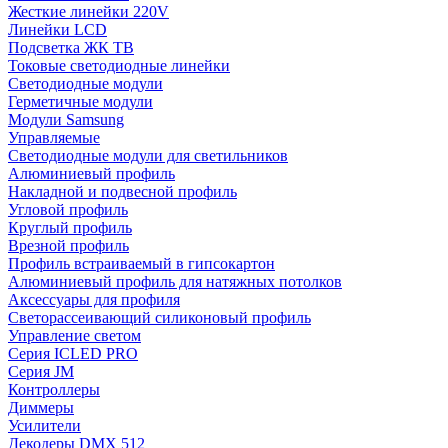
Жесткие линейки 220V
Линейки LCD
Подсветка ЖК ТВ
Токовые светодиодные линейки
Светодиодные модули
Герметичные модули
Модули Samsung
Управляемые
Светодиодные модули для светильников
Алюминиевый профиль
Накладной и подвесной профиль
Угловой профиль
Круглый профиль
Врезной профиль
Профиль встраиваемый в гипсокартон
Алюминиевый профиль для натяжных потолков
Аксессуары для профиля
Светорассеивающий силиконовый профиль
Управление светом
Серия ICLED PRO
Серия JM
Контроллеры
Диммеры
Усилители
Декодеры DMX 512