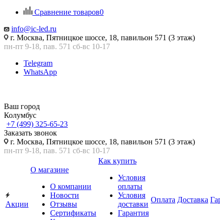
Сравнение товаров
0
info@ic-led.ru
г. Москва, Пятницкое шоссе, 18, павильон 571 (3 этаж)
пн-пт 9-18, пав. 571 сб-вс 10-17
Telegram
WhatsApp
Ваш город
Колумбус
+7 (499) 325-65-23
Заказать звонок
г. Москва, Пятницкое шоссе, 18, павильон 571 (3 этаж)
пн-пт 9-18, пав. 571 сб-вс 10-17
Как купить
О магазине
Условия
О компании
оплаты
Новости
Условия
Оплата
Доставка
Га
Акции
Отзывы
доставки
Сертификаты
Гарантия