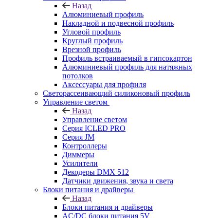
Назад
Алюминиевый профиль
Накладной и подвесной профиль
Угловой профиль
Круглый профиль
Врезной профиль
Профиль встраиваемый в гипсокартон
Алюминиевый профиль для натяжных
потолков
Аксессуары для профиля
Светорассеивающий силиконовый профиль
Управление светом
Назад
Управление светом
Серия ICLED PRO
Серия JM
Контроллеры
Диммеры
Усилители
Декодеры DMX 512
Датчики движения, звука и света
Блоки питания и драйверы
Назад
Блоки питания и драйверы
AC/DC блоки питания 5V