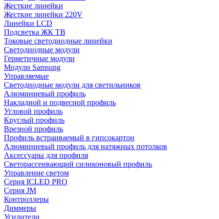
Жесткие линейки
Жесткие линейки 220V
Линейки LCD
Подсветка ЖК ТВ
Токовые светодиодные линейки
Светодиодные модули
Герметичные модули
Модули Samsung
Управляемые
Светодиодные модули для светильников
Алюминиевый профиль
Накладной и подвесной профиль
Угловой профиль
Круглый профиль
Врезной профиль
Профиль встраиваемый в гипсокартон
Алюминиевый профиль для натяжных потолков
Аксессуары для профиля
Светорассеивающий силиконовый профиль
Управление светом
Серия ICLED PRO
Серия JM
Контроллеры
Диммеры
Усилители