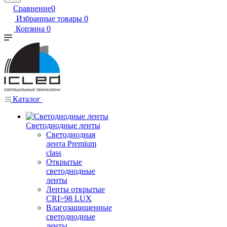
Сравнение
0
Избранные товары
0
Корзина
0
Каталог
Светодиодные ленты
Светодиодная
лента Premium
class
Открытые
светодиодные
ленты
Ленты открытые
CRI>98 LUX
Влагозащищенные
светодиодные
ленты