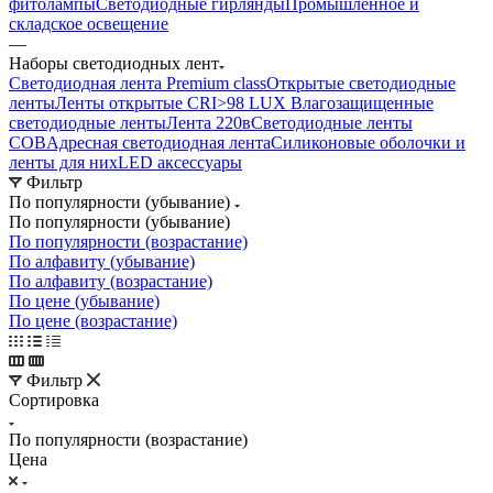
фитолампы
Светодиодные гирлянды
Промышленное и
складское освещение
—
Наборы светодиодных лент
Светодиодная лента Premium class
Открытые светодиодные
ленты
Ленты открытые CRI>98 LUX
Влагозащищенные
светодиодные ленты
Лента 220в
Светодиодные ленты
COB
Адресная светодиодная лента
Силиконовые оболочки и
ленты для них
LED аксессуары
Фильтр
По популярности (убывание)
По популярности (убывание)
По популярности (возрастание)
По алфавиту (убывание)
По алфавиту (возрастание)
По цене (убывание)
По цене (возрастание)
Фильтр
Сортировка
По популярности (возрастание)
Цена