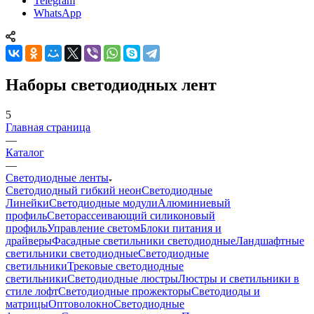
Telegram
WhatsApp
Наборы светодиодных лент
5
Главная страница
—
Каталог
—
Светодиодные ленты
Светодиодный гибкий неон
Светодиодные
Линейки
Светодиодные модули
Алюминиевый
профиль
Светорассеивающий силиконовый
профиль
Управление светом
Блоки питания и
драйверы
Фасадные светильники светодиодные
Ландшафтные
светильники светодиодные
Светодиодные
светильники
Трековые светодиодные
светильники
Светодиодные люстры
Люстры и светильники в
стиле лофт
Светодиодные прожекторы
Светодиоды и
матрицы
Оптоволокно
Светодиодные