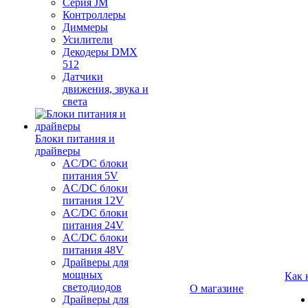
Серия JM
Контроллеры
Диммеры
Усилители
Декодеры DMX
512
Датчики
движения, звука и
света
Блоки питания и
драйверы
AC/DC блоки
питания 5V
AC/DC блоки
питания 12V
AC/DC блоки
питания 24V
AC/DC блоки
питания 48V
Драйверы для
мощных
Как 
светодиодов
О магазине
Драйверы для