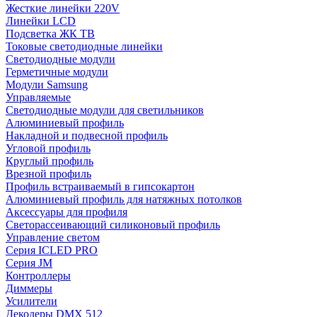
Жесткие линейки 220V
Линейки LCD
Подсветка ЖК ТВ
Токовые светодиодные линейки
Светодиодные модули
Герметичные модули
Модули Samsung
Управляемые
Светодиодные модули для светильников
Алюминиевый профиль
Накладной и подвесной профиль
Угловой профиль
Круглый профиль
Врезной профиль
Профиль встраиваемый в гипсокартон
Алюминиевый профиль для натяжных потолков
Аксессуары для профиля
Светорассеивающий силиконовый профиль
Управление светом
Серия ICLED PRO
Серия JM
Контроллеры
Диммеры
Усилители
Декодеры DMX 512