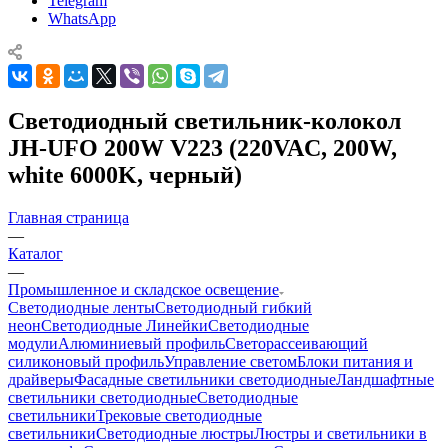
Telegram
WhatsApp
Светодиодный светильник-колокол
JH-UFO 200W V223 (220VAC, 200W,
white 6000K, черный)
Главная страница
—
Каталог
—
Промышленное и складское освещение
Светодиодные ленты
Светодиодный гибкий
неон
Светодиодные Линейки
Светодиодные
модули
Алюминиевый профиль
Светорассеивающий
силиконовый профиль
Управление светом
Блоки питания и
драйверы
Фасадные светильники светодиодные
Ландшафтные
светильники светодиодные
Светодиодные
светильники
Трековые светодиодные
светильники
Светодиодные люстры
Люстры и светильники в