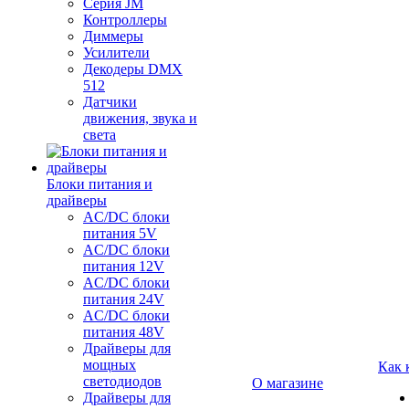
Серия JM
Контроллеры
Диммеры
Усилители
Декодеры DMX
512
Датчики
движения, звука и
света
Блоки питания и
драйверы
AC/DC блоки
питания 5V
AC/DC блоки
питания 12V
AC/DC блоки
питания 24V
AC/DC блоки
питания 48V
Драйверы для
мощных
Как 
светодиодов
О магазине
Драйверы для