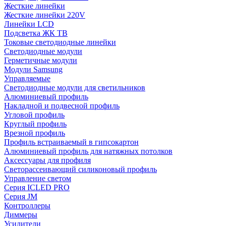
Жесткие линейки
Жесткие линейки 220V
Линейки LCD
Подсветка ЖК ТВ
Токовые светодиодные линейки
Светодиодные модули
Герметичные модули
Модули Samsung
Управляемые
Светодиодные модули для светильников
Алюминиевый профиль
Накладной и подвесной профиль
Угловой профиль
Круглый профиль
Врезной профиль
Профиль встраиваемый в гипсокартон
Алюминиевый профиль для натяжных потолков
Аксессуары для профиля
Светорассеивающий силиконовый профиль
Управление светом
Серия ICLED PRO
Серия JM
Контроллеры
Диммеры
Усилители