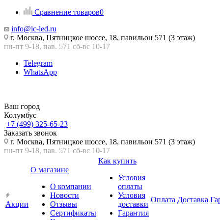
Сравнение товаров
0
info@ic-led.ru
г. Москва, Пятницкое шоссе, 18, павильон 571 (3 этаж)
пн-пт 9-18, пав. 571 сб-вс 10-17
Telegram
WhatsApp
Ваш город
Колумбус
+7 (499) 325-65-23
Заказать звонок
г. Москва, Пятницкое шоссе, 18, павильон 571 (3 этаж)
пн-пт 9-18, пав. 571 сб-вс 10-17
Как купить
О магазине
Условия
О компании
оплаты
Новости
Условия
Оплата
Доставка
Га
Акции
Отзывы
доставки
Сертификаты
Гарантия