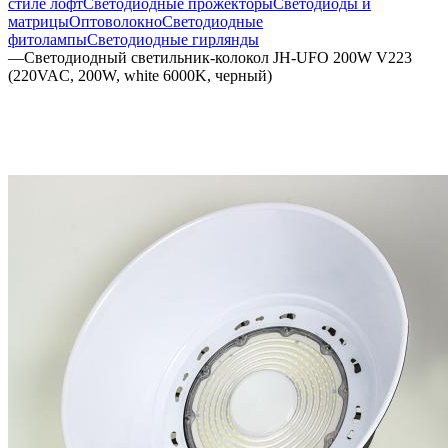
стиле лофт
Светодиодные прожекторы
Светодиоды и
матрицы
Оптоволокно
Светодиодные
фитолампы
Светодиодные гирлянды
—
Светодиодный светильник-колокол JH-UFO 200W V223
(220VAC, 200W, white 6000K, черный)