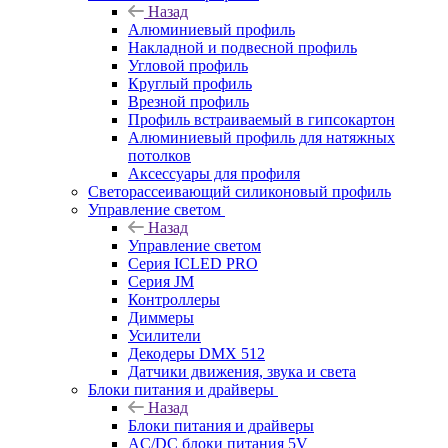
Назад
Алюминиевый профиль
Накладной и подвесной профиль
Угловой профиль
Круглый профиль
Врезной профиль
Профиль встраиваемый в гипсокартон
Алюминиевый профиль для натяжных
потолков
Аксессуары для профиля
Светорассеивающий силиконовый профиль
Управление светом
Назад
Управление светом
Серия ICLED PRO
Серия JM
Контроллеры
Диммеры
Усилители
Декодеры DMX 512
Датчики движения, звука и света
Блоки питания и драйверы
Назад
Блоки питания и драйверы
AC/DC блоки питания 5V