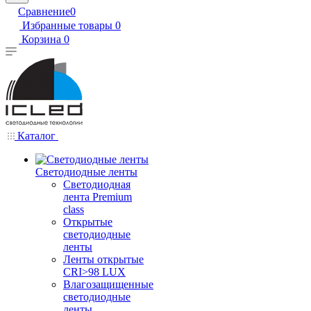
Сравнение
0
Избранные товары
0
Корзина
0
Каталог
Светодиодные ленты
Светодиодная
лента Premium
class
Открытые
светодиодные
ленты
Ленты открытые
CRI>98 LUX
Влагозащищенные
светодиодные
ленты