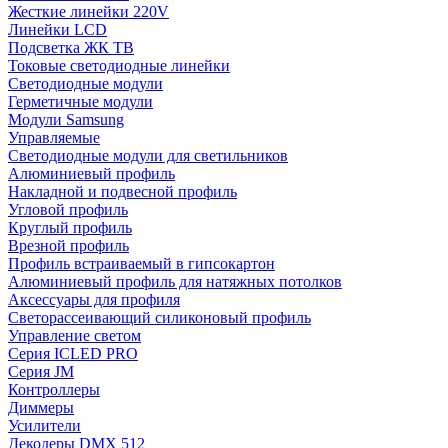
Жесткие линейки 220V
Линейки LCD
Подсветка ЖК ТВ
Токовые светодиодные линейки
Светодиодные модули
Герметичные модули
Модули Samsung
Управляемые
Светодиодные модули для светильников
Алюминиевый профиль
Накладной и подвесной профиль
Угловой профиль
Круглый профиль
Врезной профиль
Профиль встраиваемый в гипсокартон
Алюминиевый профиль для натяжных потолков
Аксессуары для профиля
Светорассеивающий силиконовый профиль
Управление светом
Серия ICLED PRO
Серия JM
Контроллеры
Диммеры
Усилители
Декодеры DMX 512