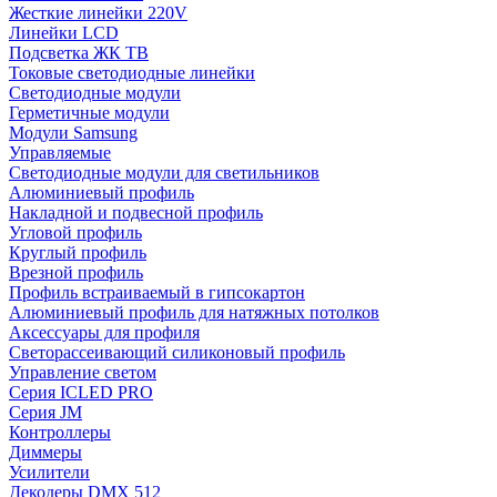
Жесткие линейки 220V
Линейки LCD
Подсветка ЖК ТВ
Токовые светодиодные линейки
Светодиодные модули
Герметичные модули
Модули Samsung
Управляемые
Светодиодные модули для светильников
Алюминиевый профиль
Накладной и подвесной профиль
Угловой профиль
Круглый профиль
Врезной профиль
Профиль встраиваемый в гипсокартон
Алюминиевый профиль для натяжных потолков
Аксессуары для профиля
Светорассеивающий силиконовый профиль
Управление светом
Серия ICLED PRO
Серия JM
Контроллеры
Диммеры
Усилители
Декодеры DMX 512