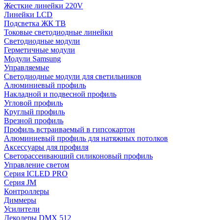
Жесткие линейки 220V
Линейки LCD
Подсветка ЖК ТВ
Токовые светодиодные линейки
Светодиодные модули
Герметичные модули
Модули Samsung
Управляемые
Светодиодные модули для светильников
Алюминиевый профиль
Накладной и подвесной профиль
Угловой профиль
Круглый профиль
Врезной профиль
Профиль встраиваемый в гипсокартон
Алюминиевый профиль для натяжных потолков
Аксессуары для профиля
Светорассеивающий силиконовый профиль
Управление светом
Серия ICLED PRO
Серия JM
Контроллеры
Диммеры
Усилители
Декодеры DMX 512