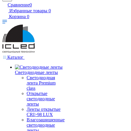
Сравнение
0
Избранные товары
0
Корзина
0
Каталог
Светодиодные ленты
Светодиодная
лента Premium
class
Открытые
светодиодные
ленты
Ленты открытые
CRI>98 LUX
Влагозащищенные
светодиодные
ленты