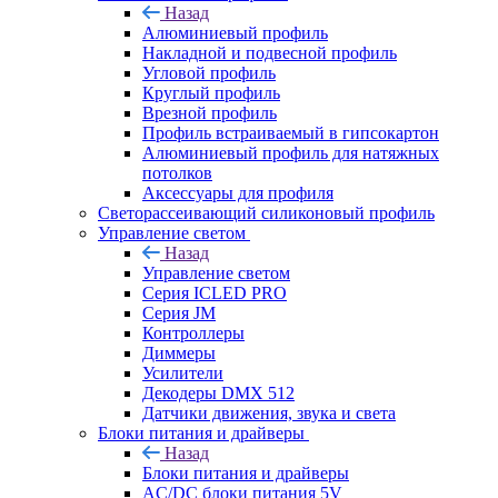
Назад
Алюминиевый профиль
Накладной и подвесной профиль
Угловой профиль
Круглый профиль
Врезной профиль
Профиль встраиваемый в гипсокартон
Алюминиевый профиль для натяжных
потолков
Аксессуары для профиля
Светорассеивающий силиконовый профиль
Управление светом
Назад
Управление светом
Серия ICLED PRO
Серия JM
Контроллеры
Диммеры
Усилители
Декодеры DMX 512
Датчики движения, звука и света
Блоки питания и драйверы
Назад
Блоки питания и драйверы
AC/DC блоки питания 5V