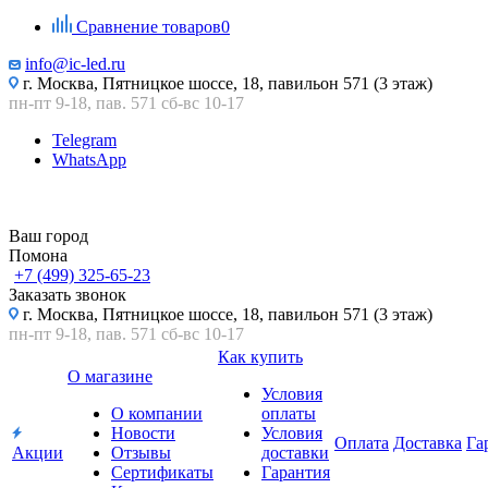
Сравнение товаров
0
info@ic-led.ru
г. Москва, Пятницкое шоссе, 18, павильон 571 (3 этаж)
пн-пт 9-18, пав. 571 сб-вс 10-17
Telegram
WhatsApp
Ваш город
Помона
+7 (499) 325-65-23
Заказать звонок
г. Москва, Пятницкое шоссе, 18, павильон 571 (3 этаж)
пн-пт 9-18, пав. 571 сб-вс 10-17
Как купить
О магазине
Условия
О компании
оплаты
Новости
Условия
Оплата
Доставка
Га
Акции
Отзывы
доставки
Сертификаты
Гарантия