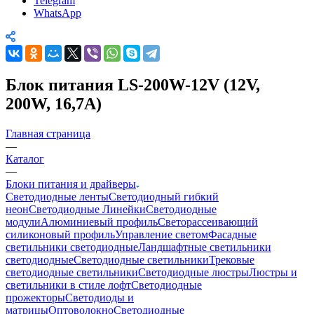
Telegram
WhatsApp
Блок питания LS-200W-12V (12V,
200W, 16,7A)
Главная страница
—
Каталог
—
Блоки питания и драйверы
Светодиодные ленты
Светодиодный гибкий
неон
Светодиодные Линейки
Светодиодные
модули
Алюминиевый профиль
Светорассеивающий
силиконовый профиль
Управление светом
Фасадные
светильники светодиодные
Ландшафтные светильники
светодиодные
Светодиодные светильники
Трековые
светодиодные светильники
Светодиодные люстры
Люстры и
светильники в стиле лофт
Светодиодные
прожекторы
Светодиоды и
матрицы
Оптоволокно
Светодиодные