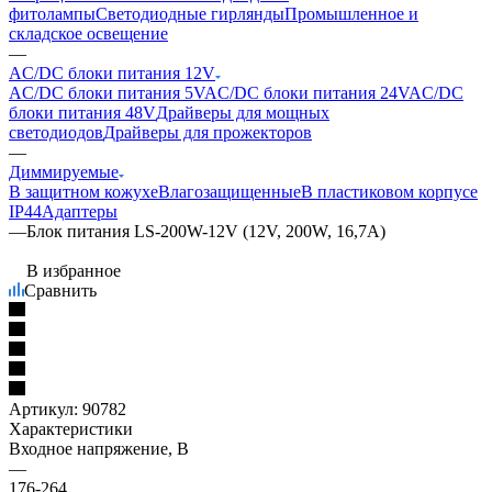
фитолампы
Светодиодные гирлянды
Промышленное и
складское освещение
—
AC/DC блоки питания 12V
AC/DC блоки питания 5V
AC/DC блоки питания 24V
AC/DC
блоки питания 48V
Драйверы для мощных
светодиодов
Драйверы для прожекторов
—
Диммируемые
В защитном кожухе
Влагозащищенные
В пластиковом корпусе
IP44
Адаптеры
—
Блок питания LS-200W-12V (12V, 200W, 16,7A)
В избранное
Сравнить
Артикул:
90782
Характеристики
Входное напряжение, В
—
176-264