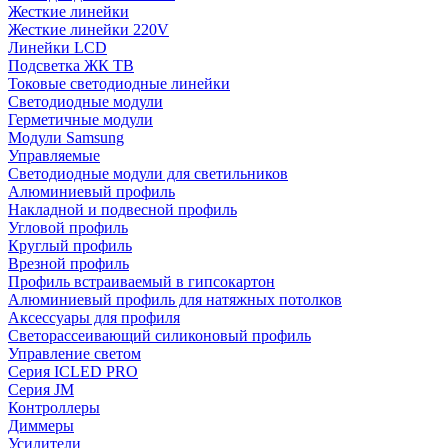
Жесткие линейки
Жесткие линейки 220V
Линейки LCD
Подсветка ЖК ТВ
Токовые светодиодные линейки
Светодиодные модули
Герметичные модули
Модули Samsung
Управляемые
Светодиодные модули для светильников
Алюминиевый профиль
Накладной и подвесной профиль
Угловой профиль
Круглый профиль
Врезной профиль
Профиль встраиваемый в гипсокартон
Алюминиевый профиль для натяжных потолков
Аксессуары для профиля
Светорассеивающий силиконовый профиль
Управление светом
Серия ICLED PRO
Серия JM
Контроллеры
Диммеры
Усилители