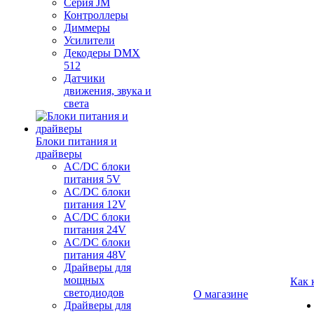
Серия JM
Контроллеры
Диммеры
Усилители
Декодеры DMX
512
Датчики
движения, звука и
света
Блоки питания и
драйверы
AC/DC блоки
питания 5V
AC/DC блоки
питания 12V
AC/DC блоки
питания 24V
AC/DC блоки
питания 48V
Драйверы для
мощных
Как 
светодиодов
О магазине
Драйверы для