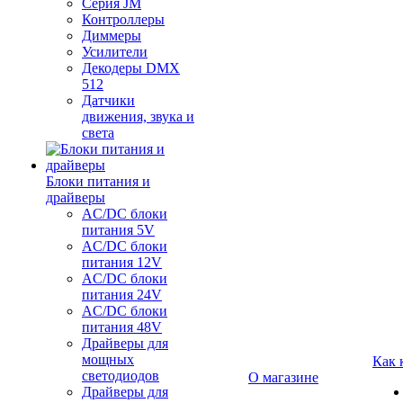
Серия JM
Контроллеры
Диммеры
Усилители
Декодеры DMX
512
Датчики
движения, звука и
света
Блоки питания и
драйверы
AC/DC блоки
питания 5V
AC/DC блоки
питания 12V
AC/DC блоки
питания 24V
AC/DC блоки
питания 48V
Драйверы для
мощных
Как 
светодиодов
О магазине
Драйверы для