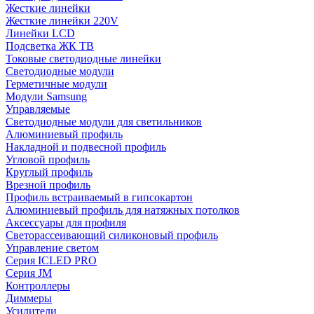
Жесткие линейки
Жесткие линейки 220V
Линейки LCD
Подсветка ЖК ТВ
Токовые светодиодные линейки
Светодиодные модули
Герметичные модули
Модули Samsung
Управляемые
Светодиодные модули для светильников
Алюминиевый профиль
Накладной и подвесной профиль
Угловой профиль
Круглый профиль
Врезной профиль
Профиль встраиваемый в гипсокартон
Алюминиевый профиль для натяжных потолков
Аксессуары для профиля
Светорассеивающий силиконовый профиль
Управление светом
Серия ICLED PRO
Серия JM
Контроллеры
Диммеры
Усилители