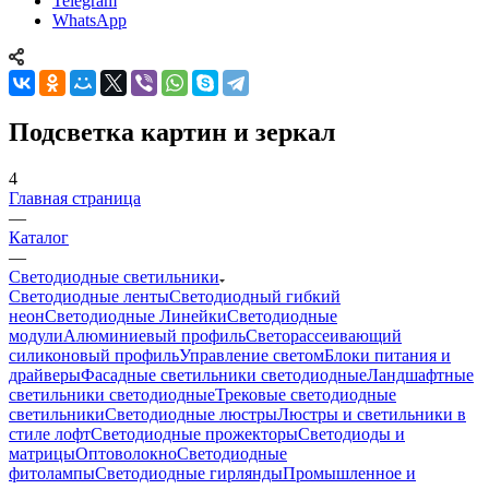
Telegram
WhatsApp
Подсветка картин и зеркал
4
Главная страница
—
Каталог
—
Светодиодные светильники
Светодиодные ленты
Светодиодный гибкий
неон
Светодиодные Линейки
Светодиодные
модули
Алюминиевый профиль
Светорассеивающий
силиконовый профиль
Управление светом
Блоки питания и
драйверы
Фасадные светильники светодиодные
Ландшафтные
светильники светодиодные
Трековые светодиодные
светильники
Светодиодные люстры
Люстры и светильники в
стиле лофт
Светодиодные прожекторы
Светодиоды и
матрицы
Оптоволокно
Светодиодные
фитолампы
Светодиодные гирлянды
Промышленное и