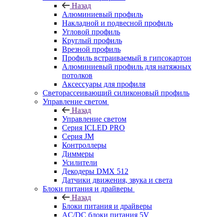
Назад
Алюминиевый профиль
Накладной и подвесной профиль
Угловой профиль
Круглый профиль
Врезной профиль
Профиль встраиваемый в гипсокартон
Алюминиевый профиль для натяжных
потолков
Аксессуары для профиля
Светорассеивающий силиконовый профиль
Управление светом
Назад
Управление светом
Серия ICLED PRO
Серия JM
Контроллеры
Диммеры
Усилители
Декодеры DMX 512
Датчики движения, звука и света
Блоки питания и драйверы
Назад
Блоки питания и драйверы
AC/DC блоки питания 5V