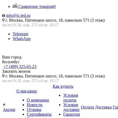
Сравнение товаров
0
info@ic-led.ru
г. Москва, Пятницкое шоссе, 18, павильон 571 (3 этаж)
пн-пт 9-18, пав. 571 сб-вс 10-17
Telegram
WhatsApp
Ваш город
Колумбус
+7 (499) 325-65-23
Заказать звонок
г. Москва, Пятницкое шоссе, 18, павильон 571 (3 этаж)
пн-пт 9-18, пав. 571 сб-вс 10-17
Как купить
О магазине
Условия
О компании
оплаты
Новости
Условия
Оплата
Доставка
Га
Акции
Отзывы
доставки
Сертификаты
Гарантия