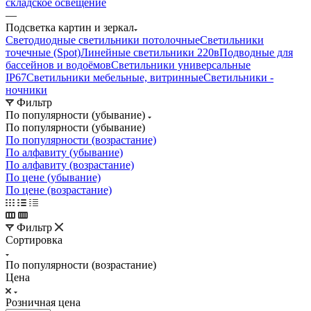
складское освещение
—
Подсветка картин и зеркал
Светодиодные светильники потолочные
Светильники
точечные (Spot)
Линейные светильники 220в
Подводные для
бассейнов и водоёмов
Светильники универсальные
IP67
Светильники мебельные, витринные
Светильники -
ночники
Фильтр
По популярности (убывание)
По популярности (убывание)
По популярности (возрастание)
По алфавиту (убывание)
По алфавиту (возрастание)
По цене (убывание)
По цене (возрастание)
Фильтр
Сортировка
По популярности (возрастание)
Цена
Розничная цена