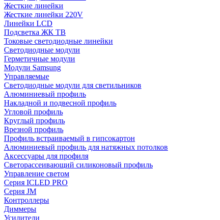
Жесткие линейки
Жесткие линейки 220V
Линейки LCD
Подсветка ЖК ТВ
Токовые светодиодные линейки
Светодиодные модули
Герметичные модули
Модули Samsung
Управляемые
Светодиодные модули для светильников
Алюминиевый профиль
Накладной и подвесной профиль
Угловой профиль
Круглый профиль
Врезной профиль
Профиль встраиваемый в гипсокартон
Алюминиевый профиль для натяжных потолков
Аксессуары для профиля
Светорассеивающий силиконовый профиль
Управление светом
Серия ICLED PRO
Серия JM
Контроллеры
Диммеры
Усилители