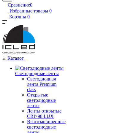
Сравнение
0
Избранные товары
0
Корзина
0
Каталог
Светодиодные ленты
Светодиодная
лента Premium
class
Открытые
светодиодные
ленты
Ленты открытые
CRI>98 LUX
Влагозащищенные
светодиодные
ленты