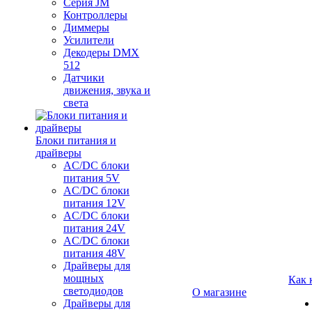
Серия JM
Контроллеры
Диммеры
Усилители
Декодеры DMX
512
Датчики
движения, звука и
света
Блоки питания и
драйверы
AC/DC блоки
питания 5V
AC/DC блоки
питания 12V
AC/DC блоки
питания 24V
AC/DC блоки
питания 48V
Драйверы для
мощных
Как 
светодиодов
О магазине
Драйверы для