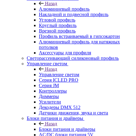
Назад
Алюминиевый профиль
Накладной и подвесной профиль
Угловой профиль
Круглый профиль
Врезной профиль
Профиль встраиваемый в гипсокартон
Алюминиевый профиль для натяжных
потолков
Аксессуары для профиля
Светорассеивающий силиконовый профиль
Управление светом
Назад
Управление светом
Серия ICLED PRO
Серия JM
Контроллеры
Диммеры
Усилители
Декодеры DMX 512
Датчики движения, звука и света
Блоки питания и драйверы
Назад
Блоки питания и драйверы
AC/DC блоки питания 5V