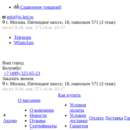
Сравнение товаров
0
info@ic-led.ru
г. Москва, Пятницкое шоссе, 18, павильон 571 (3 этаж)
пн-пт 9-18, пав. 571 сб-вс 10-17
Telegram
WhatsApp
Ваш город
Колумбус
+7 (499) 325-65-23
Заказать звонок
г. Москва, Пятницкое шоссе, 18, павильон 571 (3 этаж)
пн-пт 9-18, пав. 571 сб-вс 10-17
Как купить
О магазине
Условия
О компании
оплаты
Новости
Условия
Оплата
Доставка
Га
Акции
Отзывы
доставки
Сертификаты
Гарантия