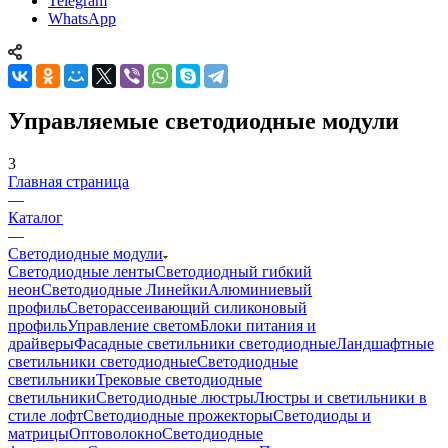
Telegram
WhatsApp
Управляемые светодиодные модули
3
Главная страница
—
Каталог
—
Светодиодные модули
Светодиодные ленты
Светодиодный гибкий
неон
Светодиодные Линейки
Алюминиевый
профиль
Светорассеивающий силиконовый
профиль
Управление светом
Блоки питания и
драйверы
Фасадные светильники светодиодные
Ландшафтные
светильники светодиодные
Светодиодные
светильники
Трековые светодиодные
светильники
Светодиодные люстры
Люстры и светильники в
стиле лофт
Светодиодные прожекторы
Светодиоды и
матрицы
Оптоволокно
Светодиодные