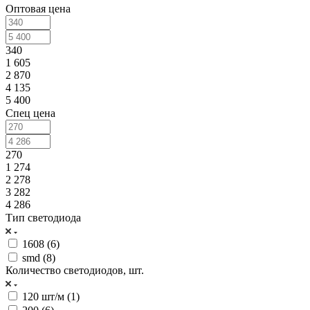
Оптовая цена
340
1 605
2 870
4 135
5 400
Спец цена
270
1 274
2 278
3 282
4 286
Тип светодиода
1608 (
6
)
smd (
8
)
Количество светодиодов, шт.
120 шт/м (
1
)