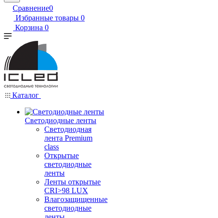
Сравнение
0
Избранные товары
0
Корзина
0
Каталог
Светодиодные ленты
Светодиодная
лента Premium
class
Открытые
светодиодные
ленты
Ленты открытые
CRI>98 LUX
Влагозащищенные
светодиодные
ленты