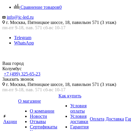
Сравнение товаров
0
info@ic-led.ru
г. Москва, Пятницкое шоссе, 18, павильон 571 (3 этаж)
пн-пт 9-18, пав. 571 сб-вс 10-17
Telegram
WhatsApp
Ваш город
Колумбус
+7 (499) 325-65-23
Заказать звонок
г. Москва, Пятницкое шоссе, 18, павильон 571 (3 этаж)
пн-пт 9-18, пав. 571 сб-вс 10-17
Как купить
О магазине
Условия
О компании
оплаты
Новости
Условия
Оплата
Доставка
Га
Акции
Отзывы
доставки
Сертификаты
Гарантия