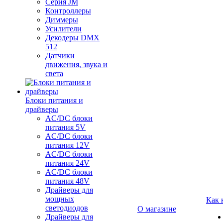
Серия JM
Контроллеры
Диммеры
Усилители
Декодеры DMX
512
Датчики
движения, звука и
света
Блоки питания и
драйверы
AC/DC блоки
питания 5V
AC/DC блоки
питания 12V
AC/DC блоки
питания 24V
AC/DC блоки
питания 48V
Драйверы для
мощных
Как 
светодиодов
О магазине
Драйверы для