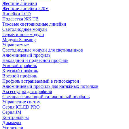
Жесткие линейки
Жесткие линейки 220V
Линейки LCD
Подсветка ЖК ТВ
Токовые светодиодные линейки
Светодиодные модули
Герметичные модули
Модули Samsung
Управляемые
Светодиодные модули для светильников
Алюминиевый профиль
Накладной и подвесной профиль
Угловой профиль
Круглый профиль
Врезной профиль
Профиль встраиваемый в гипсокартон
Алюминиевый профиль для натяжных потолков
Аксессуары для профиля
Светорассеивающий силиконовый профиль
Управление светом
Серия ICLED PRO
Серия JM
Контроллеры
Диммеры
Усилители