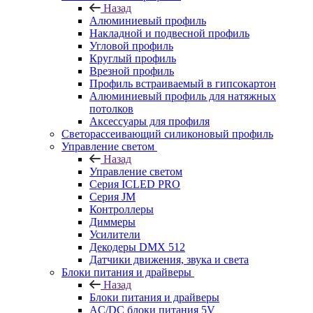
Назад
Алюминиевый профиль
Накладной и подвесной профиль
Угловой профиль
Круглый профиль
Врезной профиль
Профиль встраиваемый в гипсокартон
Алюминиевый профиль для натяжных
потолков
Аксессуары для профиля
Светорассеивающий силиконовый профиль
Управление светом
Назад
Управление светом
Серия ICLED PRO
Серия JM
Контроллеры
Диммеры
Усилители
Декодеры DMX 512
Датчики движения, звука и света
Блоки питания и драйверы
Назад
Блоки питания и драйверы
AC/DC блоки питания 5V