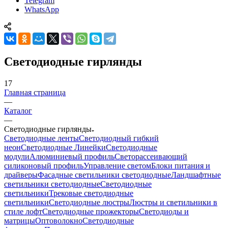
Telegram
WhatsApp
Светодиодные гирлянды
17
Главная страница
—
Каталог
—
Светодиодные гирлянды
Светодиодные ленты
Светодиодный гибкий
неон
Светодиодные Линейки
Светодиодные
модули
Алюминиевый профиль
Светорассеивающий
силиконовый профиль
Управление светом
Блоки питания и
драйверы
Фасадные светильники светодиодные
Ландшафтные
светильники светодиодные
Светодиодные
светильники
Трековые светодиодные
светильники
Светодиодные люстры
Люстры и светильники в
стиле лофт
Светодиодные прожекторы
Светодиоды и
матрицы
Оптоволокно
Светодиодные