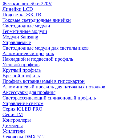
Жесткие линейки 220V
Линейки LCD
Подсветка ЖК ТВ
Токовые светодиодные линейки
Светодиодные модули
Герметичные модули
Модули Samsung
Управляемые
Светодиодные модули для светильников
Алюминиевый профиль
Накладной и подвесной профиль
Угловой профиль
Круглый профиль
Врезной профиль
Профиль встраиваемый в гипсокартон
Алюминиевый профиль для натяжных потолков
Аксессуары для профиля
Светорассеивающий силиконовый профиль
Управление светом
Серия ICLED PRO
Серия JM
Контроллеры
Диммеры
Усилители
Декодеры DMX 512