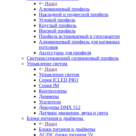
Назад
Алюминиевый профиль
Накладной и подвесной профиль
Угловой профиль
Круглый профиль
Врезной профиль
Профиль встраиваемый в гипсокартон
Алюминиевый профиль для натяжных
потолков
Аксессуары для профиля
Светорассеивающий силиконовый профиль
Управление светом
Назад
Управление светом
Серия ICLED PRO
Серия JM
Контроллеры
Диммеры
Усилители
Декодеры DMX 512
Датчики движения, звука и света
Блоки питания и драйверы
Назад
Блоки питания и драйверы
AC/DC блоки питания 5V