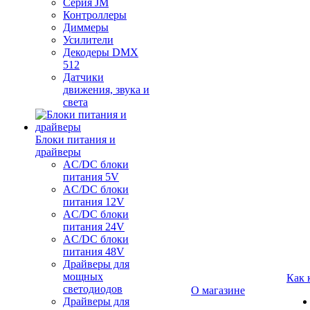
Серия JM
Контроллеры
Диммеры
Усилители
Декодеры DMX
512
Датчики
движения, звука и
света
Блоки питания и
драйверы
AC/DC блоки
питания 5V
AC/DC блоки
питания 12V
AC/DC блоки
питания 24V
AC/DC блоки
питания 48V
Драйверы для
мощных
Как 
светодиодов
О магазине
Драйверы для