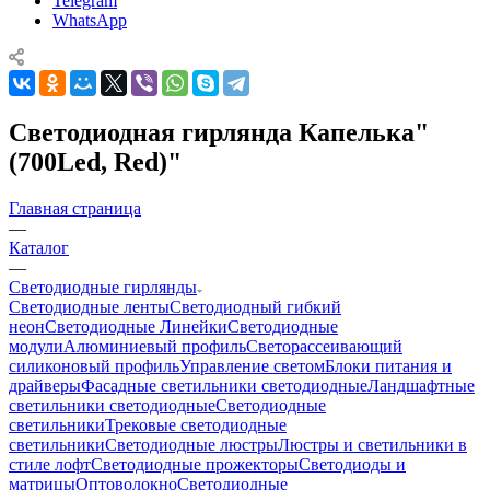
Telegram
WhatsApp
Светодиодная гирлянда Капелька"
(700Led, Red)"
Главная страница
—
Каталог
—
Светодиодные гирлянды
Светодиодные ленты
Светодиодный гибкий
неон
Светодиодные Линейки
Светодиодные
модули
Алюминиевый профиль
Светорассеивающий
силиконовый профиль
Управление светом
Блоки питания и
драйверы
Фасадные светильники светодиодные
Ландшафтные
светильники светодиодные
Светодиодные
светильники
Трековые светодиодные
светильники
Светодиодные люстры
Люстры и светильники в
стиле лофт
Светодиодные прожекторы
Светодиоды и
матрицы
Оптоволокно
Светодиодные