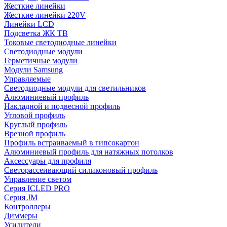
Жесткие линейки
Жесткие линейки 220V
Линейки LCD
Подсветка ЖК ТВ
Токовые светодиодные линейки
Светодиодные модули
Герметичные модули
Модули Samsung
Управляемые
Светодиодные модули для светильников
Алюминиевый профиль
Накладной и подвесной профиль
Угловой профиль
Круглый профиль
Врезной профиль
Профиль встраиваемый в гипсокартон
Алюминиевый профиль для натяжных потолков
Аксессуары для профиля
Светорассеивающий силиконовый профиль
Управление светом
Серия ICLED PRO
Серия JM
Контроллеры
Диммеры
Усилители