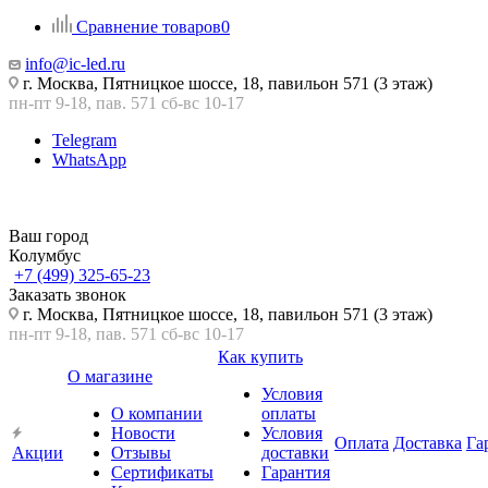
Сравнение товаров
0
info@ic-led.ru
г. Москва, Пятницкое шоссе, 18, павильон 571 (3 этаж)
пн-пт 9-18, пав. 571 сб-вс 10-17
Telegram
WhatsApp
Ваш город
Колумбус
+7 (499) 325-65-23
Заказать звонок
г. Москва, Пятницкое шоссе, 18, павильон 571 (3 этаж)
пн-пт 9-18, пав. 571 сб-вс 10-17
Как купить
О магазине
Условия
О компании
оплаты
Новости
Условия
Оплата
Доставка
Га
Акции
Отзывы
доставки
Сертификаты
Гарантия