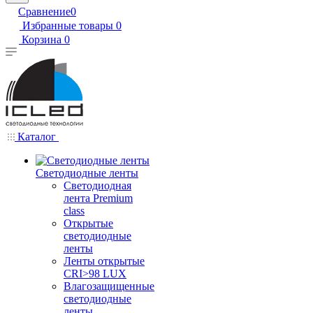
Сравнение
0
Избранные товары
0
Корзина
0
Каталог
Светодиодные ленты
Светодиодная
лента Premium
class
Открытые
светодиодные
ленты
Ленты открытые
CRI>98 LUX
Влагозащищенные
светодиодные
ленты