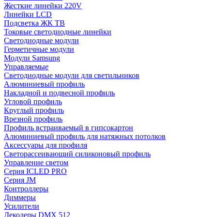
Жесткие линейки 220V
Линейки LCD
Подсветка ЖК ТВ
Токовые светодиодные линейки
Светодиодные модули
Герметичные модули
Модули Samsung
Управляемые
Светодиодные модули для светильников
Алюминиевый профиль
Накладной и подвесной профиль
Угловой профиль
Круглый профиль
Врезной профиль
Профиль встраиваемый в гипсокартон
Алюминиевый профиль для натяжных потолков
Аксессуары для профиля
Светорассеивающий силиконовый профиль
Управление светом
Серия ICLED PRO
Серия JM
Контроллеры
Диммеры
Усилители
Декодеры DMX 512