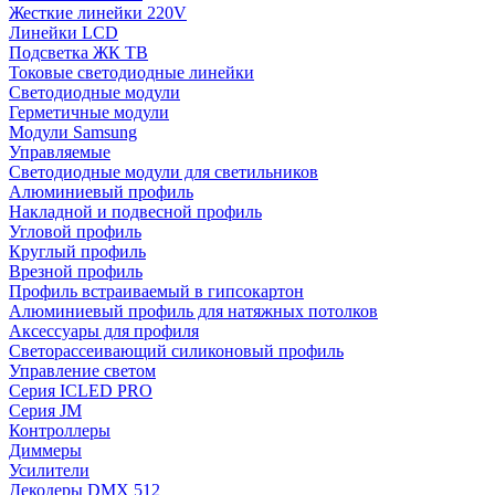
Жесткие линейки 220V
Линейки LCD
Подсветка ЖК ТВ
Токовые светодиодные линейки
Светодиодные модули
Герметичные модули
Модули Samsung
Управляемые
Светодиодные модули для светильников
Алюминиевый профиль
Накладной и подвесной профиль
Угловой профиль
Круглый профиль
Врезной профиль
Профиль встраиваемый в гипсокартон
Алюминиевый профиль для натяжных потолков
Аксессуары для профиля
Светорассеивающий силиконовый профиль
Управление светом
Серия ICLED PRO
Серия JM
Контроллеры
Диммеры
Усилители
Декодеры DMX 512