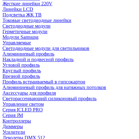
Жесткие линейки 220V
Линейки LCD
Подсветка ЖК ТВ
Токовые светодиодные линейки
Светодиодные модули
Герметичные модули
Модули Samsung
Управляемые
Светодиодные модули для светильников
Алюминиевый профиль
Накладной и подвесной профиль
Угловой профиль
Круглый профиль
Врезной профиль
Профиль встраиваемый в гипсокартон
Алюминиевый профиль для натяжных потолков
Аксессуары для профиля
Светорассеивающий силиконовый профиль
Управление светом
Серия ICLED PRO
Серия JM
Контроллеры
Диммеры
Усилители
Декодеры DMX 512