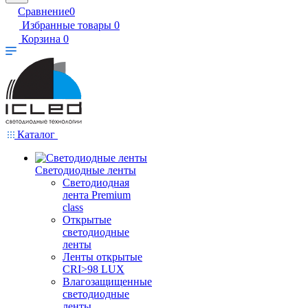
Сравнение
0
Избранные товары
0
Корзина
0
Каталог
Светодиодные ленты
Светодиодная
лента Premium
class
Открытые
светодиодные
ленты
Ленты открытые
CRI>98 LUX
Влагозащищенные
светодиодные
ленты