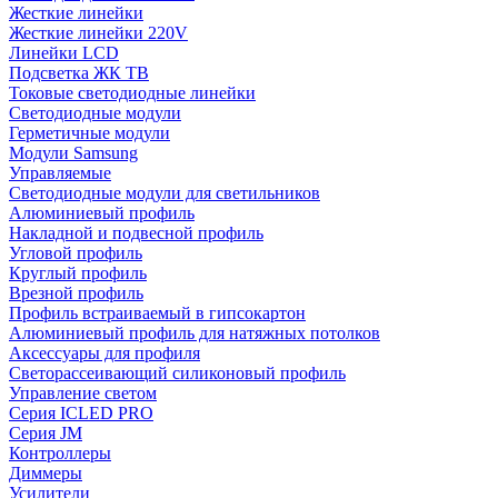
Жесткие линейки
Жесткие линейки 220V
Линейки LCD
Подсветка ЖК ТВ
Токовые светодиодные линейки
Светодиодные модули
Герметичные модули
Модули Samsung
Управляемые
Светодиодные модули для светильников
Алюминиевый профиль
Накладной и подвесной профиль
Угловой профиль
Круглый профиль
Врезной профиль
Профиль встраиваемый в гипсокартон
Алюминиевый профиль для натяжных потолков
Аксессуары для профиля
Светорассеивающий силиконовый профиль
Управление светом
Серия ICLED PRO
Серия JM
Контроллеры
Диммеры
Усилители