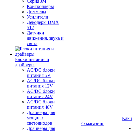
Серия JM
Контроллеры
Диммеры
Усилители
Декодеры DMX
512
Датчики
движения, звука и
света
Блоки питания и
драйверы
AC/DC блоки
питания 5V
AC/DC блоки
питания 12V
AC/DC блоки
питания 24V
AC/DC блоки
питания 48V
Драйверы для
мощных
Как 
светодиодов
О магазине
Драйверы для