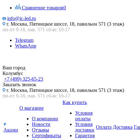
Сравнение товаров
0
info@ic-led.ru
г. Москва, Пятницкое шоссе, 18, павильон 571 (3 этаж)
пн-пт 9-18, пав. 571 сб-вс 10-17
Telegram
WhatsApp
Ваш город
Колумбус
+7 (499) 325-65-23
Заказать звонок
г. Москва, Пятницкое шоссе, 18, павильон 571 (3 этаж)
пн-пт 9-18, пав. 571 сб-вс 10-17
Как купить
О магазине
Условия
О компании
оплаты
Новости
Условия
Оплата
Доставка
Га
Акции
Отзывы
доставки
Сертификаты
Гарантия