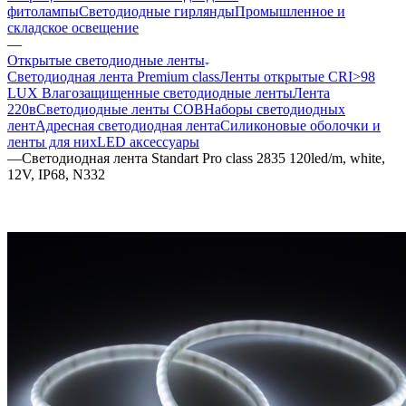
фитолампы
Светодиодные гирлянды
Промышленное и
складское освещение
—
Открытые светодиодные ленты
Светодиодная лента Premium class
Ленты открытые CRI>98
LUX
Влагозащищенные светодиодные ленты
Лента
220в
Светодиодные ленты COB
Наборы светодиодных
лент
Адресная светодиодная лента
Силиконовые оболочки и
ленты для них
LED аксессуары
—
Светодиодная лента Standart Pro class 2835 120led/m, white,
12V, IP68, N332