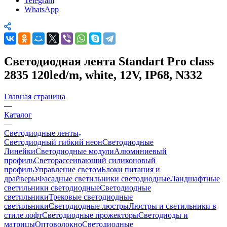
Telegram
WhatsApp
Светодиодная лента Standart Pro class
2835 120led/m, white, 12V, IP68, N332
Главная страница
—
Каталог
—
Светодиодные ленты
Светодиодный гибкий неон
Светодиодные
Линейки
Светодиодные модули
Алюминиевый
профиль
Светорассеивающий силиконовый
профиль
Управление светом
Блоки питания и
драйверы
Фасадные светильники светодиодные
Ландшафтные
светильники светодиодные
Светодиодные
светильники
Трековые светодиодные
светильники
Светодиодные люстры
Люстры и светильники в
стиле лофт
Светодиодные прожекторы
Светодиоды и
матрицы
Оптоволокно
Светодиодные