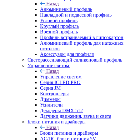
Назад
Алюминиевый профиль
Накладной и подвесной профиль
Угловой профиль
Круглый профиль
Врезной профиль
Профиль встраиваемый в гипсокартон
Алюминиевый профиль для натяжных
потолков
Аксессуары для профиля
Светорассеивающий силиконовый профиль
Управление светом
Назад
Управление светом
Серия ICLED PRO
Серия JM
Контроллеры
Диммеры
Усилители
Декодеры DMX 512
Датчики движения, звука и света
Блоки питания и драйверы
Назад
Блоки питания и драйверы
AC/DC блоки питания 5V