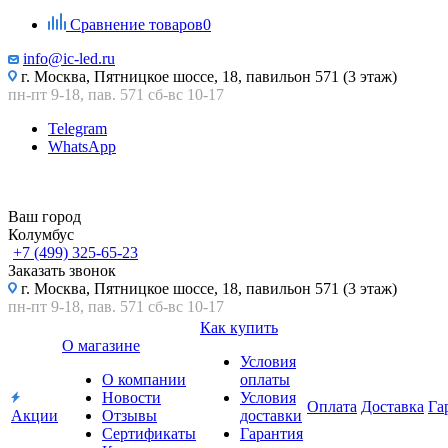
Сравнение товаров
0
info@ic-led.ru
г. Москва, Пятницкое шоссе, 18, павильон 571 (3 этаж)
пн-пт 9-18, пав. 571 сб-вс 10-17
Telegram
WhatsApp
Ваш город
Колумбус
+7 (499) 325-65-23
Заказать звонок
г. Москва, Пятницкое шоссе, 18, павильон 571 (3 этаж)
пн-пт 9-18, пав. 571 сб-вс 10-17
Как купить
О магазине
Условия
О компании
оплаты
Новости
Условия
Оплата
Доставка
Га
Акции
Отзывы
доставки
Сертификаты
Гарантия