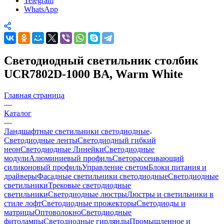
Telegram
WhatsApp
Светодиодный светильник столбик
UCR7802D-1000 BA, Warm White
Главная страница
—
Каталог
—
Ландшафтные светильники светодиодные
Светодиодные ленты
Светодиодный гибкий
неон
Светодиодные Линейки
Светодиодные
модули
Алюминиевый профиль
Светорассеивающий
силиконовый профиль
Управление светом
Блоки питания и
драйверы
Фасадные светильники светодиодные
Светодиодные
светильники
Трековые светодиодные
светильники
Светодиодные люстры
Люстры и светильники в
стиле лофт
Светодиодные прожекторы
Светодиоды и
матрицы
Оптоволокно
Светодиодные
фитолампы
Светодиодные гирлянды
Промышленное и