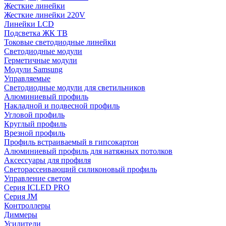
Жесткие линейки
Жесткие линейки 220V
Линейки LCD
Подсветка ЖК ТВ
Токовые светодиодные линейки
Светодиодные модули
Герметичные модули
Модули Samsung
Управляемые
Светодиодные модули для светильников
Алюминиевый профиль
Накладной и подвесной профиль
Угловой профиль
Круглый профиль
Врезной профиль
Профиль встраиваемый в гипсокартон
Алюминиевый профиль для натяжных потолков
Аксессуары для профиля
Светорассеивающий силиконовый профиль
Управление светом
Серия ICLED PRO
Серия JM
Контроллеры
Диммеры
Усилители