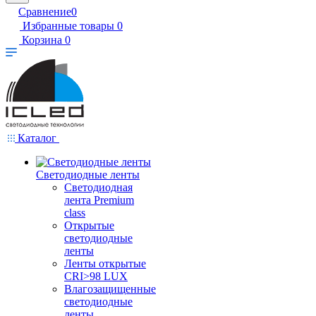
Сравнение
0
Избранные товары
0
Корзина
0
Каталог
Светодиодные ленты
Светодиодная
лента Premium
class
Открытые
светодиодные
ленты
Ленты открытые
CRI>98 LUX
Влагозащищенные
светодиодные
ленты