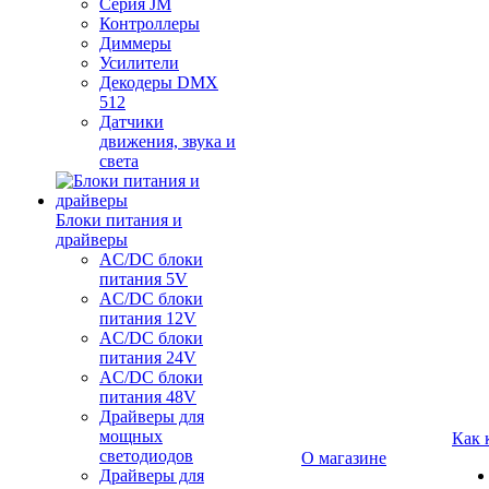
Серия JM
Контроллеры
Диммеры
Усилители
Декодеры DMX
512
Датчики
движения, звука и
света
Блоки питания и
драйверы
AC/DC блоки
питания 5V
AC/DC блоки
питания 12V
AC/DC блоки
питания 24V
AC/DC блоки
питания 48V
Драйверы для
мощных
Как 
светодиодов
О магазине
Драйверы для