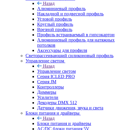
Назад
Алюминиевый профиль
Накладной и подвесной профиль
Угловой профиль
Круглый профиль
Врезной профиль
Профиль встраиваемый в гипсокартон
Алюминиевый профиль для натяжных
потолков
Аксессуары для профиля
Светорассеивающий силиконовый профиль
Управление светом
Назад
Управление светом
Серия ICLED PRO
Серия JM
Контроллеры
Диммеры
Усилители
Декодеры DMX 512
Датчики движения, звука и света
Блоки питания и драйверы
Назад
Блоки питания и драйверы
AC/DC блоки питания 5V