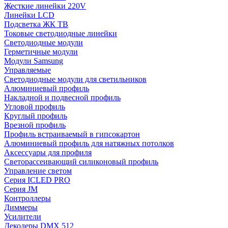
Жесткие линейки 220V
Линейки LCD
Подсветка ЖК ТВ
Токовые светодиодные линейки
Светодиодные модули
Герметичные модули
Модули Samsung
Управляемые
Светодиодные модули для светильников
Алюминиевый профиль
Накладной и подвесной профиль
Угловой профиль
Круглый профиль
Врезной профиль
Профиль встраиваемый в гипсокартон
Алюминиевый профиль для натяжных потолков
Аксессуары для профиля
Светорассеивающий силиконовый профиль
Управление светом
Серия ICLED PRO
Серия JM
Контроллеры
Диммеры
Усилители
Декодеры DMX 512