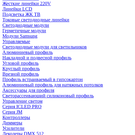
Жесткие линейки 220V
Линейки LCD
Подсветка ЖК ТВ
Токовые светодиодные линейки
Светодиодные модули
Герметичные модули
Модули Samsung
Управляемые
Светодиодные модули для светильников
Алюминиевый профиль
Накладной и подвесной профиль
Угловой профиль
Круглый профиль
Врезной профиль
Профиль встраиваемый в гипсокартон
Алюминиевый профиль для натяжных потолков
Аксессуары для профиля
Светорассеивающий силиконовый профиль
Управление светом
Серия ICLED PRO
Серия JM
Контроллеры
Диммеры
Усилители
Декодеры DMX 512