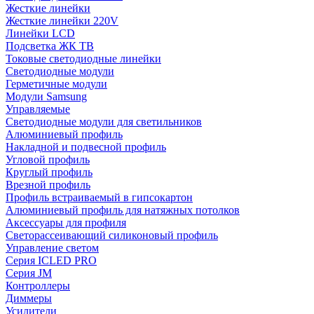
Жесткие линейки
Жесткие линейки 220V
Линейки LCD
Подсветка ЖК ТВ
Токовые светодиодные линейки
Светодиодные модули
Герметичные модули
Модули Samsung
Управляемые
Светодиодные модули для светильников
Алюминиевый профиль
Накладной и подвесной профиль
Угловой профиль
Круглый профиль
Врезной профиль
Профиль встраиваемый в гипсокартон
Алюминиевый профиль для натяжных потолков
Аксессуары для профиля
Светорассеивающий силиконовый профиль
Управление светом
Серия ICLED PRO
Серия JM
Контроллеры
Диммеры
Усилители