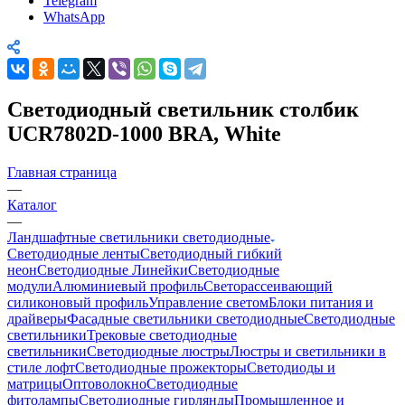
Telegram
WhatsApp
Светодиодный светильник столбик
UCR7802D-1000 BRA, White
Главная страница
—
Каталог
—
Ландшафтные светильники светодиодные
Светодиодные ленты
Светодиодный гибкий
неон
Светодиодные Линейки
Светодиодные
модули
Алюминиевый профиль
Светорассеивающий
силиконовый профиль
Управление светом
Блоки питания и
драйверы
Фасадные светильники светодиодные
Светодиодные
светильники
Трековые светодиодные
светильники
Светодиодные люстры
Люстры и светильники в
стиле лофт
Светодиодные прожекторы
Светодиоды и
матрицы
Оптоволокно
Светодиодные
фитолампы
Светодиодные гирлянды
Промышленное и