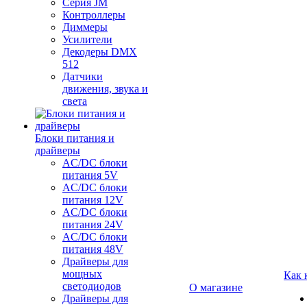
Серия JM
Контроллеры
Диммеры
Усилители
Декодеры DMX
512
Датчики
движения, звука и
света
Блоки питания и
драйверы
AC/DC блоки
питания 5V
AC/DC блоки
питания 12V
AC/DC блоки
питания 24V
AC/DC блоки
питания 48V
Драйверы для
мощных
Как 
светодиодов
О магазине
Драйверы для