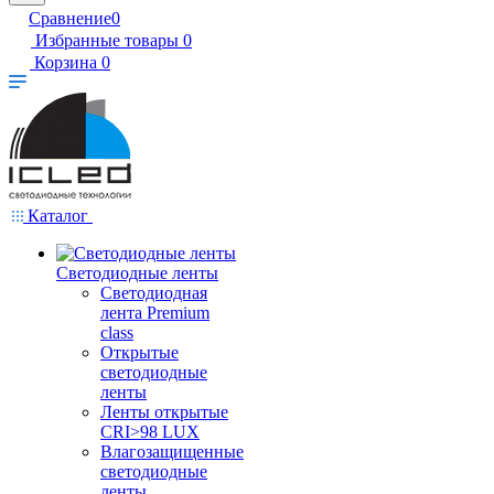
Сравнение
0
Избранные товары
0
Корзина
0
Каталог
Светодиодные ленты
Светодиодная
лента Premium
class
Открытые
светодиодные
ленты
Ленты открытые
CRI>98 LUX
Влагозащищенные
светодиодные
ленты