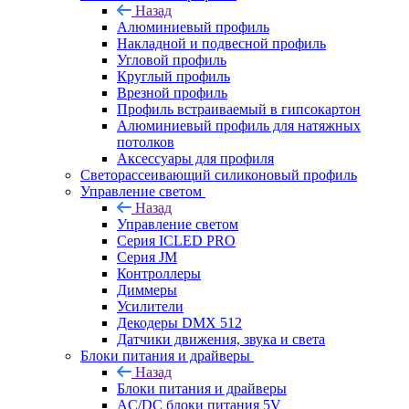
Назад
Алюминиевый профиль
Накладной и подвесной профиль
Угловой профиль
Круглый профиль
Врезной профиль
Профиль встраиваемый в гипсокартон
Алюминиевый профиль для натяжных
потолков
Аксессуары для профиля
Светорассеивающий силиконовый профиль
Управление светом
Назад
Управление светом
Серия ICLED PRO
Серия JM
Контроллеры
Диммеры
Усилители
Декодеры DMX 512
Датчики движения, звука и света
Блоки питания и драйверы
Назад
Блоки питания и драйверы
AC/DC блоки питания 5V