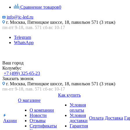
Сравнение товаров
0
info@ic-led.ru
г. Москва, Пятницкое шоссе, 18, павильон 571 (3 этаж)
пн-пт 9-18, пав. 571 сб-вс 10-17
Telegram
WhatsApp
Ваш город
Колумбус
+7 (499) 325-65-23
Заказать звонок
г. Москва, Пятницкое шоссе, 18, павильон 571 (3 этаж)
пн-пт 9-18, пав. 571 сб-вс 10-17
Как купить
О магазине
Условия
О компании
оплаты
Новости
Условия
Оплата
Доставка
Га
Акции
Отзывы
доставки
Сертификаты
Гарантия