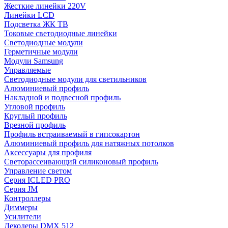
Жесткие линейки 220V
Линейки LCD
Подсветка ЖК ТВ
Токовые светодиодные линейки
Светодиодные модули
Герметичные модули
Модули Samsung
Управляемые
Светодиодные модули для светильников
Алюминиевый профиль
Накладной и подвесной профиль
Угловой профиль
Круглый профиль
Врезной профиль
Профиль встраиваемый в гипсокартон
Алюминиевый профиль для натяжных потолков
Аксессуары для профиля
Светорассеивающий силиконовый профиль
Управление светом
Серия ICLED PRO
Серия JM
Контроллеры
Диммеры
Усилители
Декодеры DMX 512