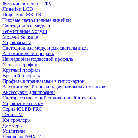
Жесткие линейки 220V
Линейки LCD
Подсветка ЖК ТВ
Токовые светодиодные линейки
Светодиодные модули
Герметичные модули
Модули Samsung
Управляемые
Светодиодные модули для светильников
Алюминиевый профиль
Накладной и подвесной профиль
Угловой профиль
Круглый профиль
Врезной профиль
Профиль встраиваемый в гипсокартон
Алюминиевый профиль для натяжных потолков
Аксессуары для профиля
Светорассеивающий силиконовый профиль
Управление светом
Серия ICLED PRO
Серия JM
Контроллеры
Диммеры
Усилители
Декодеры DMX 512