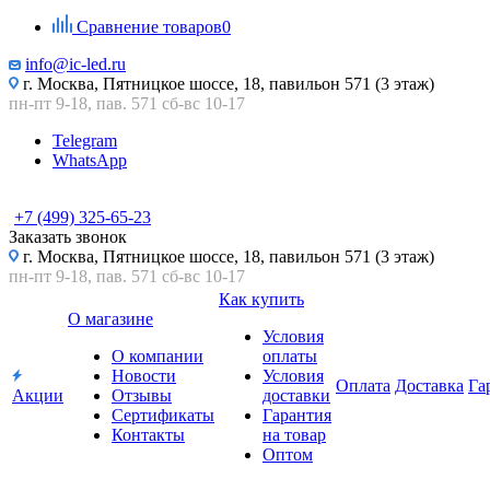
Сравнение товаров
0
info@ic-led.ru
г. Москва, Пятницкое шоссе, 18, павильон 571 (3 этаж)
пн-пт 9-18, пав. 571 сб-вс 10-17
Telegram
WhatsApp
+7 (499) 325-65-23
Заказать звонок
г. Москва, Пятницкое шоссе, 18, павильон 571 (3 этаж)
пн-пт 9-18, пав. 571 сб-вс 10-17
Как купить
О магазине
Условия
О компании
оплаты
Новости
Условия
Оплата
Доставка
Га
Акции
Отзывы
доставки
Сертификаты
Гарантия
Контакты
на товар
Оптом