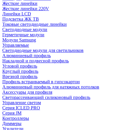
Жесткие линейки
Жесткие линейки 220V
Линейки LCD
Подсветка ЖК ТВ
Токовые светодиодные линейки
Светодиодные модули
Герметичные модули
Модули Samsung
Управляемые
Светодиодные модули для светильников
Алюминиевый профиль
Накладной и подвесной профиль
Угловой профиль
Круглый профиль
Врезной профиль
Профиль встраиваемый в гипсокартон
Алюминиевый профиль для натяжных потолков
Аксессуары для профиля
Светорассеивающий силиконовый профиль
Управление светом
Серия ICLED PRO
Серия JM
Контроллеры
Диммеры
Усилители