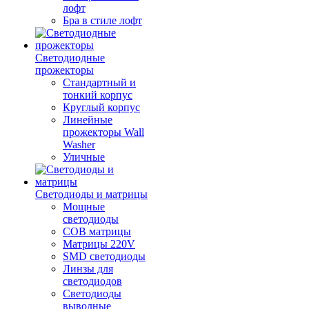
лофт
Бра в стиле лофт
Светодиодные
прожекторы
Стандартный и
тонкий корпус
Круглый корпус
Линейные
прожекторы Wall
Washer
Уличные
Светодиоды и матрицы
Мощные
светодиоды
COB матрицы
Матрицы 220V
SMD светодиоды
Линзы для
светодиодов
Светодиоды
выводные