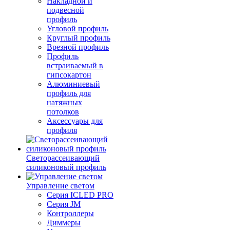
Накладной и
подвесной
профиль
Угловой профиль
Круглый профиль
Врезной профиль
Профиль
встраиваемый в
гипсокартон
Алюминиевый
профиль для
натяжных
потолков
Аксессуары для
профиля
Светорассеивающий
силиконовый профиль
Управление светом
Серия ICLED PRO
Серия JM
Контроллеры
Диммеры