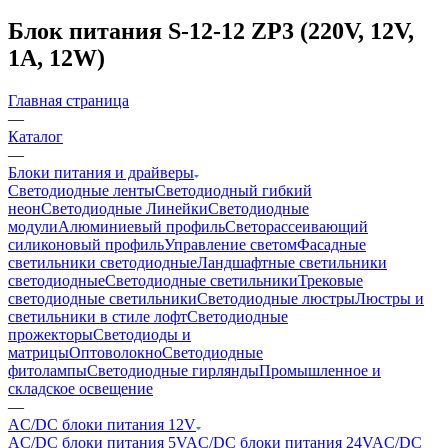
Блок питания S-12-12 ZP3 (220V, 12V,
1A, 12W)
Главная страница
—
Каталог
—
Блоки питания и драйверы
Светодиодные ленты
Светодиодный гибкий
неон
Светодиодные Линейки
Светодиодные
модули
Алюминиевый профиль
Светорассеивающий
силиконовый профиль
Управление светом
Фасадные
светильники светодиодные
Ландшафтные светильники
светодиодные
Светодиодные светильники
Трековые
светодиодные светильники
Светодиодные люстры
Люстры и
светильники в стиле лофт
Светодиодные
прожекторы
Светодиоды и
матрицы
Оптоволокно
Светодиодные
фитолампы
Светодиодные гирлянды
Промышленное и
складское освещение
—
AC/DC блоки питания 12V
AC/DC блоки питания 5V
AC/DC блоки питания 24V
AC/DC