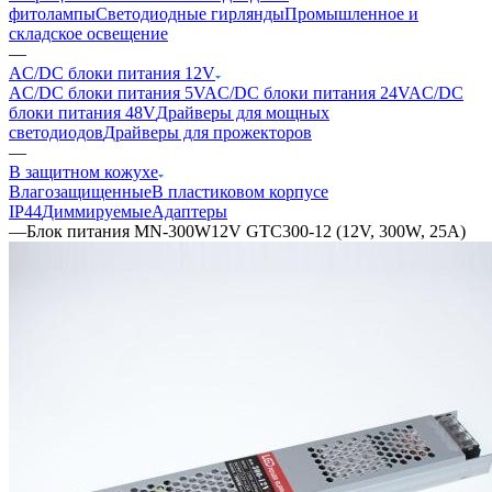
фитолампы
Светодиодные гирлянды
Промышленное и
складское освещение
—
AC/DC блоки питания 12V
AC/DC блоки питания 5V
AC/DC блоки питания 24V
AC/DC
блоки питания 48V
Драйверы для мощных
светодиодов
Драйверы для прожекторов
—
В защитном кожухе
Влагозащищенные
В пластиковом корпусе
IP44
Диммируемые
Адаптеры
—
Блок питания MN-300W12V GTC300-12 (12V, 300W, 25A)