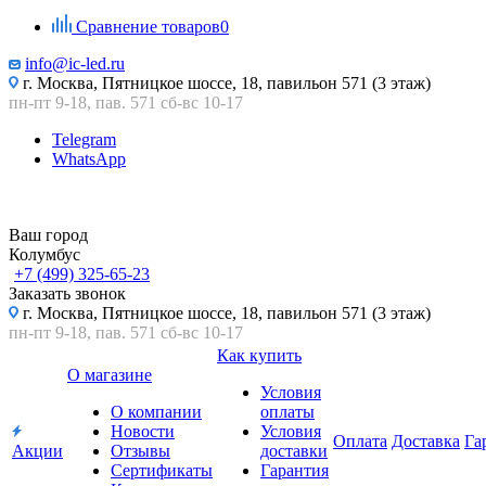
Сравнение товаров
0
info@ic-led.ru
г. Москва, Пятницкое шоссе, 18, павильон 571 (3 этаж)
пн-пт 9-18, пав. 571 сб-вс 10-17
Telegram
WhatsApp
Ваш город
Колумбус
+7 (499) 325-65-23
Заказать звонок
г. Москва, Пятницкое шоссе, 18, павильон 571 (3 этаж)
пн-пт 9-18, пав. 571 сб-вс 10-17
Как купить
О магазине
Условия
О компании
оплаты
Новости
Условия
Оплата
Доставка
Га
Акции
Отзывы
доставки
Сертификаты
Гарантия