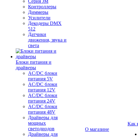
Серия JM
Контроллеры
Диммеры
Усилители
Декодеры DMX
512
Датчики
движения, звука и
света
Блоки питания и
драйверы
AC/DC блоки
питания 5V
AC/DC блоки
питания 12V
AC/DC блоки
питания 24V
AC/DC блоки
питания 48V
Драйверы для
мощных
Как 
светодиодов
О магазине
Драйверы для