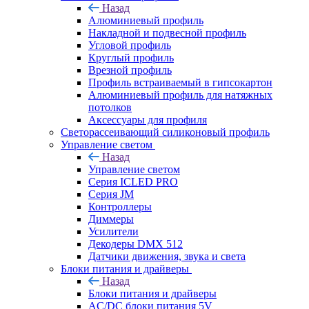
Назад
Алюминиевый профиль
Накладной и подвесной профиль
Угловой профиль
Круглый профиль
Врезной профиль
Профиль встраиваемый в гипсокартон
Алюминиевый профиль для натяжных
потолков
Аксессуары для профиля
Светорассеивающий силиконовый профиль
Управление светом
Назад
Управление светом
Серия ICLED PRO
Серия JM
Контроллеры
Диммеры
Усилители
Декодеры DMX 512
Датчики движения, звука и света
Блоки питания и драйверы
Назад
Блоки питания и драйверы
AC/DC блоки питания 5V