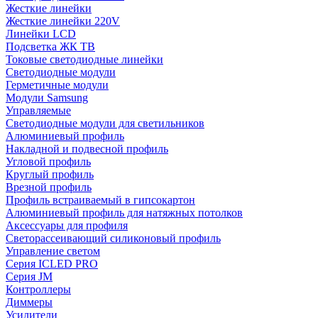
Жесткие линейки
Жесткие линейки 220V
Линейки LCD
Подсветка ЖК ТВ
Токовые светодиодные линейки
Светодиодные модули
Герметичные модули
Модули Samsung
Управляемые
Светодиодные модули для светильников
Алюминиевый профиль
Накладной и подвесной профиль
Угловой профиль
Круглый профиль
Врезной профиль
Профиль встраиваемый в гипсокартон
Алюминиевый профиль для натяжных потолков
Аксессуары для профиля
Светорассеивающий силиконовый профиль
Управление светом
Серия ICLED PRO
Серия JM
Контроллеры
Диммеры
Усилители