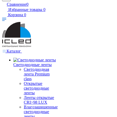
Сравнение
0
Избранные товары
0
Корзина
0
Каталог
Светодиодные ленты
Светодиодная
лента Premium
class
Открытые
светодиодные
ленты
Ленты открытые
CRI>98 LUX
Влагозащищенные
светодиодные
ленты