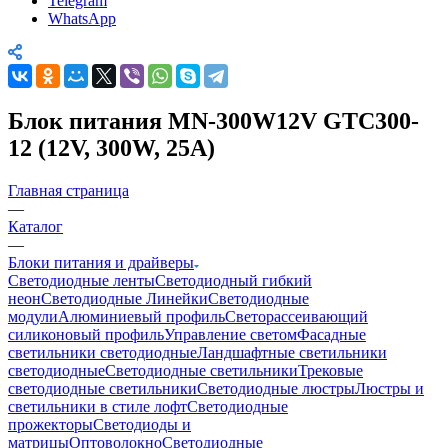
Telegram
WhatsApp
Блок питания MN-300W12V GTC300-
12 (12V, 300W, 25A)
Главная страница
—
Каталог
—
Блоки питания и драйверы
Светодиодные ленты
Светодиодный гибкий
неон
Светодиодные Линейки
Светодиодные
модули
Алюминиевый профиль
Светорассеивающий
силиконовый профиль
Управление светом
Фасадные
светильники светодиодные
Ландшафтные светильники
светодиодные
Светодиодные светильники
Трековые
светодиодные светильники
Светодиодные люстры
Люстры и
светильники в стиле лофт
Светодиодные
прожекторы
Светодиоды и
матрицы
Оптоволокно
Светодиодные