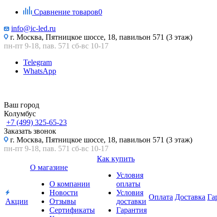
Сравнение товаров
0
info@ic-led.ru
г. Москва, Пятницкое шоссе, 18, павильон 571 (3 этаж)
пн-пт 9-18, пав. 571 сб-вс 10-17
Telegram
WhatsApp
Ваш город
Колумбус
+7 (499) 325-65-23
Заказать звонок
г. Москва, Пятницкое шоссе, 18, павильон 571 (3 этаж)
пн-пт 9-18, пав. 571 сб-вс 10-17
Как купить
О магазине
Условия
О компании
оплаты
Новости
Условия
Оплата
Доставка
Га
Акции
Отзывы
доставки
Сертификаты
Гарантия