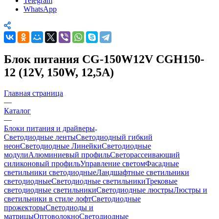
Telegram
WhatsApp
Блок питания CG-150W12V CGH150-
12 (12V, 150W, 12,5A)
Главная страница
—
Каталог
—
Блоки питания и драйверы
Светодиодные ленты
Светодиодный гибкий
неон
Светодиодные Линейки
Светодиодные
модули
Алюминиевый профиль
Светорассеивающий
силиконовый профиль
Управление светом
Фасадные
светильники светодиодные
Ландшафтные светильники
светодиодные
Светодиодные светильники
Трековые
светодиодные светильники
Светодиодные люстры
Люстры и
светильники в стиле лофт
Светодиодные
прожекторы
Светодиоды и
матрицы
Оптоволокно
Светодиодные