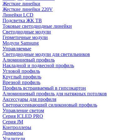
Жесткие линейки
Жесткие линейки 220V
Линейки LCD
Подсветка ЖК ТВ
Токовые светодиодные линейки
Светодиодные модули
Герметичные модули
Модули Samsung
Управляемые
Светодиодные модули для светильников
Алюминиевый профиль
Накладной и подвесной профиль
Угловой профиль
Круглый профиль
Врезной профиль
Профиль встраиваемый в гипсокартон
Алюминиевый профиль для натяжных потолков
Аксессуары для профиля
Светорассеивающий силиконовый профиль
Управление светом
Серия ICLED PRO
Серия JM
Контроллеры
Диммеры
Усилители