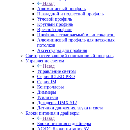
Назад
Алюминиевый профиль
Накладной и подвесной профиль
Угловой профиль
Круглый профиль
Врезной профиль
Профиль встраиваемый в гипсокартон
Алюминиевый профиль для натяжных
потолков
Аксессуары для профиля
Светорассеивающий силиконовый профиль
Управление светом
Назад
Управление светом
Серия ICLED PRO
Серия JM
Контроллеры
Диммеры
Усилители
Декодеры DMX 512
Датчики движения, звука и света
Блоки питания и драйверы
Назад
Блоки питания и драйверы
AC/DC блоки питания 5V