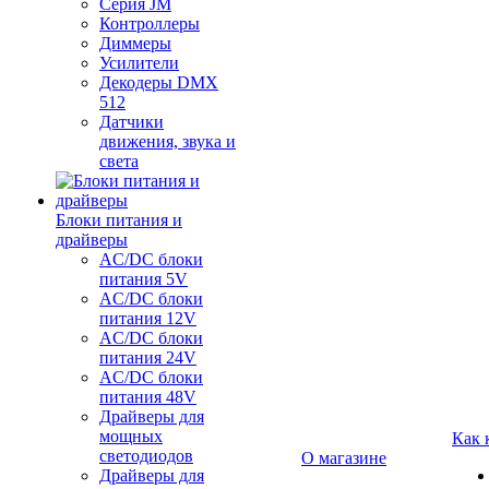
Серия JM
Контроллеры
Диммеры
Усилители
Декодеры DMX
512
Датчики
движения, звука и
света
Блоки питания и
драйверы
AC/DC блоки
питания 5V
AC/DC блоки
питания 12V
AC/DC блоки
питания 24V
AC/DC блоки
питания 48V
Драйверы для
мощных
Как 
светодиодов
О магазине
Драйверы для