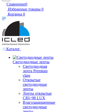
Сравнение
0
Избранные товары
0
Корзина
0
Каталог
Светодиодные ленты
Светодиодная
лента Premium
class
Открытые
светодиодные
ленты
Ленты открытые
CRI>98 LUX
Влагозащищенные
светодиодные
ленты