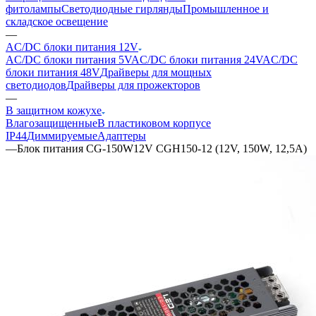
фитолампы
Светодиодные гирлянды
Промышленное и
складское освещение
—
AC/DC блоки питания 12V
AC/DC блоки питания 5V
AC/DC блоки питания 24V
AC/DC
блоки питания 48V
Драйверы для мощных
светодиодов
Драйверы для прожекторов
—
В защитном кожухе
Влагозащищенные
В пластиковом корпусе
IP44
Диммируемые
Адаптеры
—
Блок питания CG-150W12V CGH150-12 (12V, 150W, 12,5A)