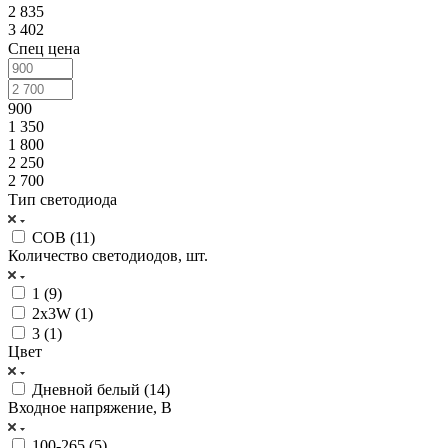
2 835
3 402
Спец цена
900
1 350
1 800
2 250
2 700
Тип светодиода
COB (
11
)
Количество светодиодов, шт.
1 (
9
)
2х3W (
1
)
3 (
1
)
Цвет
Дневной белый (
14
)
Входное напряжение, В
100-265 (
5
)