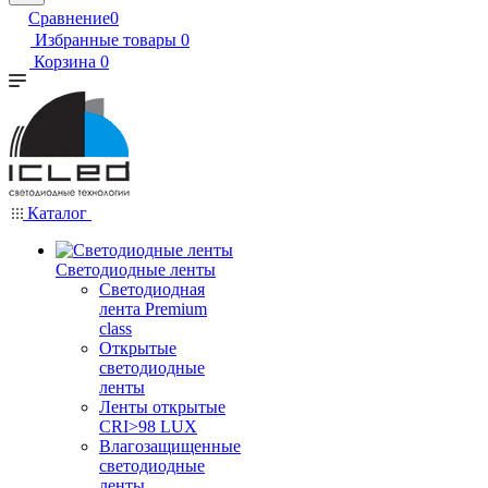
Сравнение
0
Избранные товары
0
Корзина
0
Каталог
Светодиодные ленты
Светодиодная
лента Premium
class
Открытые
светодиодные
ленты
Ленты открытые
CRI>98 LUX
Влагозащищенные
светодиодные
ленты