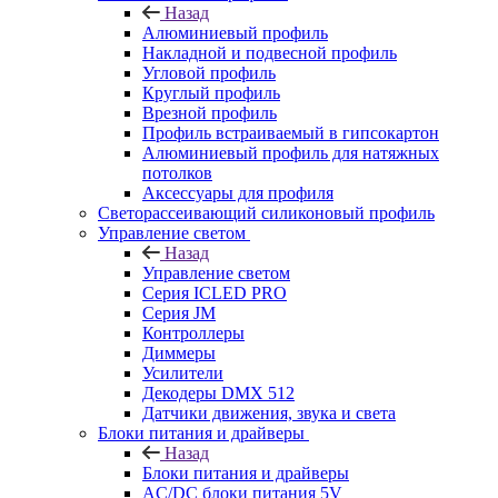
Назад
Алюминиевый профиль
Накладной и подвесной профиль
Угловой профиль
Круглый профиль
Врезной профиль
Профиль встраиваемый в гипсокартон
Алюминиевый профиль для натяжных
потолков
Аксессуары для профиля
Светорассеивающий силиконовый профиль
Управление светом
Назад
Управление светом
Серия ICLED PRO
Серия JM
Контроллеры
Диммеры
Усилители
Декодеры DMX 512
Датчики движения, звука и света
Блоки питания и драйверы
Назад
Блоки питания и драйверы
AC/DC блоки питания 5V