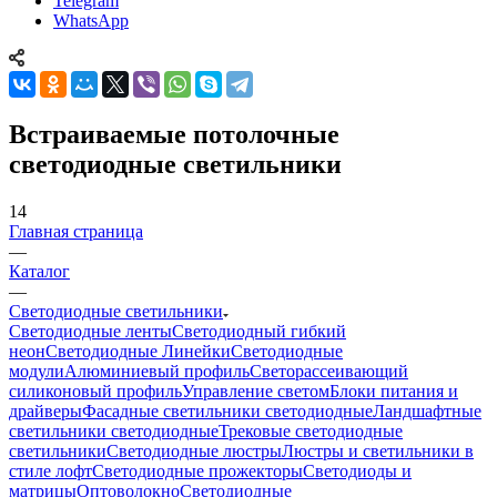
Telegram
WhatsApp
Встраиваемые потолочные
светодиодные светильники
14
Главная страница
—
Каталог
—
Светодиодные светильники
Светодиодные ленты
Светодиодный гибкий
неон
Светодиодные Линейки
Светодиодные
модули
Алюминиевый профиль
Светорассеивающий
силиконовый профиль
Управление светом
Блоки питания и
драйверы
Фасадные светильники светодиодные
Ландшафтные
светильники светодиодные
Трековые светодиодные
светильники
Светодиодные люстры
Люстры и светильники в
стиле лофт
Светодиодные прожекторы
Светодиоды и
матрицы
Оптоволокно
Светодиодные