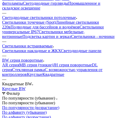
фитолампы
Светодиодные гирлянды
Промышленное и
складское освещение
—
Светодиодные светильники потолочные
Светильники точечные (Spot)
Линейные светильники
220в
Подводные для бассейнов и водоёмов
Светильники
универсальные IP67
Светильники мебельные,
витринные
Подсветка картин и зеркал
Светильники - ночники
—
Светильники встраиваемые
Светильники накладные и ЖКХ
Светодиодные панели
—
BW серия поворотные
AR серия
MB серия (тонкие)
JH серия поворотные
DL
серия
Стеклянная рамка
С возможностью управления от
контроллеров
Круглые
Квадратные
—
Квадратные BW
Круглые BW
Фильтр
По популярности (убывание)
По популярности (убывание)
По популярности (возрастание)
По алфавиту (убывание)
По алфавиту (возрастание)