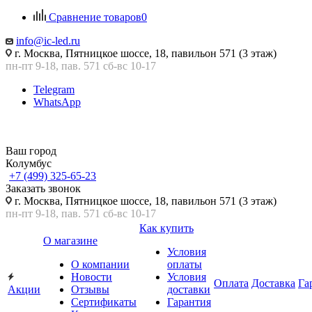
Сравнение товаров
0
info@ic-led.ru
г. Москва, Пятницкое шоссе, 18, павильон 571 (3 этаж)
пн-пт 9-18, пав. 571 сб-вс 10-17
Telegram
WhatsApp
Ваш город
Колумбус
+7 (499) 325-65-23
Заказать звонок
г. Москва, Пятницкое шоссе, 18, павильон 571 (3 этаж)
пн-пт 9-18, пав. 571 сб-вс 10-17
Как купить
О магазине
Условия
О компании
оплаты
Новости
Условия
Оплата
Доставка
Га
Акции
Отзывы
доставки
Сертификаты
Гарантия