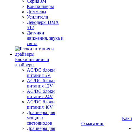
Серия JM
Контроллеры
Диммеры
Усилители
Декодеры DMX
512
Датчики
движения, звука и
света
Блоки питания и
драйверы
AC/DC блоки
питания 5V
AC/DC блоки
питания 12V
AC/DC блоки
питания 24V
AC/DC блоки
питания 48V
Драйверы для
мощных
Как 
светодиодов
О магазине
Драйверы для