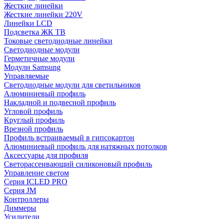
Жесткие линейки
Жесткие линейки 220V
Линейки LCD
Подсветка ЖК ТВ
Токовые светодиодные линейки
Светодиодные модули
Герметичные модули
Модули Samsung
Управляемые
Светодиодные модули для светильников
Алюминиевый профиль
Накладной и подвесной профиль
Угловой профиль
Круглый профиль
Врезной профиль
Профиль встраиваемый в гипсокартон
Алюминиевый профиль для натяжных потолков
Аксессуары для профиля
Светорассеивающий силиконовый профиль
Управление светом
Серия ICLED PRO
Серия JM
Контроллеры
Диммеры
Усилители