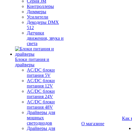
Серия JM
Контроллеры
Диммеры
Усилители
Декодеры DMX
512
Датчики
движения, звука и
света
Блоки питания и
драйверы
AC/DC блоки
питания 5V
AC/DC блоки
питания 12V
AC/DC блоки
питания 24V
AC/DC блоки
питания 48V
Драйверы для
мощных
Как 
светодиодов
О магазине
Драйверы для