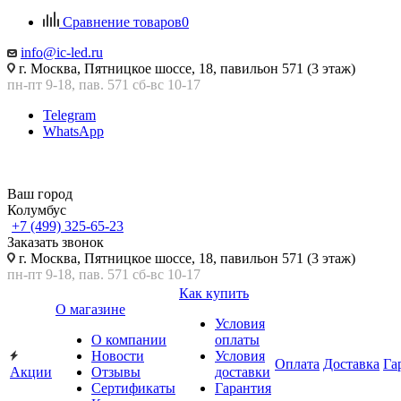
Сравнение товаров
0
info@ic-led.ru
г. Москва, Пятницкое шоссе, 18, павильон 571 (3 этаж)
пн-пт 9-18, пав. 571 сб-вс 10-17
Telegram
WhatsApp
Ваш город
Колумбус
+7 (499) 325-65-23
Заказать звонок
г. Москва, Пятницкое шоссе, 18, павильон 571 (3 этаж)
пн-пт 9-18, пав. 571 сб-вс 10-17
Как купить
О магазине
Условия
О компании
оплаты
Новости
Условия
Оплата
Доставка
Га
Акции
Отзывы
доставки
Сертификаты
Гарантия