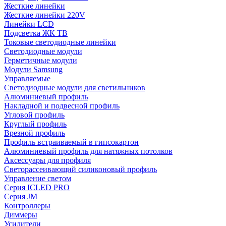
Жесткие линейки
Жесткие линейки 220V
Линейки LCD
Подсветка ЖК ТВ
Токовые светодиодные линейки
Светодиодные модули
Герметичные модули
Модули Samsung
Управляемые
Светодиодные модули для светильников
Алюминиевый профиль
Накладной и подвесной профиль
Угловой профиль
Круглый профиль
Врезной профиль
Профиль встраиваемый в гипсокартон
Алюминиевый профиль для натяжных потолков
Аксессуары для профиля
Светорассеивающий силиконовый профиль
Управление светом
Серия ICLED PRO
Серия JM
Контроллеры
Диммеры
Усилители