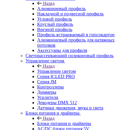
Назад
Алюминиевый профиль
Накладной и подвесной профиль
Угловой профиль
Круглый профиль
Врезной профиль
Профиль встраиваемый в гипсокартон
Алюминиевый профиль для натяжных
потолков
Аксессуары для профиля
Светорассеивающий силиконовый профиль
Управление светом
Назад
Управление светом
Серия ICLED PRO
Серия JM
Контроллеры
Диммеры
Усилители
Декодеры DMX 512
Датчики движения, звука и света
Блоки питания и драйверы
Назад
Блоки питания и драйверы
AC/DC блоки питания 5V