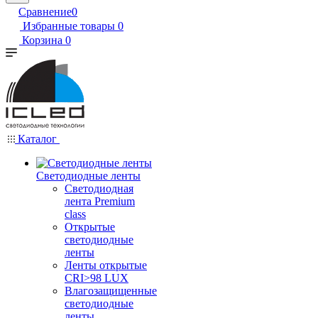
Сравнение
0
Избранные товары
0
Корзина
0
Каталог
Светодиодные ленты
Светодиодная
лента Premium
class
Открытые
светодиодные
ленты
Ленты открытые
CRI>98 LUX
Влагозащищенные
светодиодные
ленты