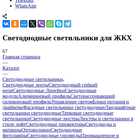
Telegram
WhatsApp
Светодиодные светильники для ЖКХ
67
Главная страница
—
Каталог
—
Светодиодные светильники
Светодиодные ленты
Светодиодный гибкий
неон
Светодиодные Линейки
Светодиодные
модули
Алюминиевый профиль
Светорассеивающий
силиконовый профиль
Управление светом
Блоки питания и
драйверы
Фасадные светильники светодиодные
Ландшафтные
светильники светодиодные
Трековые светодиодные
светильники
Светодиодные люстры
Люстры и светильники в
стиле лофт
Светодиодные прожекторы
Светодиоды и
матрицы
Оптоволокно
Светодиодные
фитолампы
Светодиодные гирлянды
Промышленное и