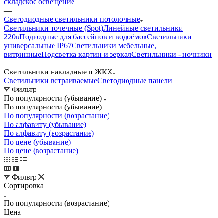
складское освещение
—
Светодиодные светильники потолочные
Светильники точечные (Spot)
Линейные светильники
220в
Подводные для бассейнов и водоёмов
Светильники
универсальные IP67
Светильники мебельные,
витринные
Подсветка картин и зеркал
Светильники - ночники
—
Светильники накладные и ЖКХ
Светильники встраиваемые
Светодиодные панели
Фильтр
По популярности (убывание)
По популярности (убывание)
По популярности (возрастание)
По алфавиту (убывание)
По алфавиту (возрастание)
По цене (убывание)
По цене (возрастание)
Фильтр
Сортировка
По популярности (возрастание)
Цена