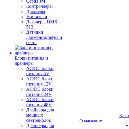
Серия JM
Контроллеры
Диммеры
Усилители
Декодеры DMX
512
Датчики
движения, звука и
света
Блоки питания и
драйверы
AC/DC блоки
питания 5V
AC/DC блоки
питания 12V
AC/DC блоки
питания 24V
AC/DC блоки
питания 48V
Драйверы для
мощных
Как 
светодиодов
О магазине
Драйверы для