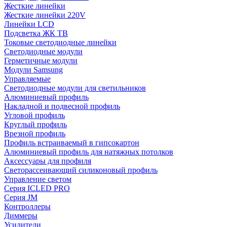
Жесткие линейки
Жесткие линейки 220V
Линейки LCD
Подсветка ЖК ТВ
Токовые светодиодные линейки
Светодиодные модули
Герметичные модули
Модули Samsung
Управляемые
Светодиодные модули для светильников
Алюминиевый профиль
Накладной и подвесной профиль
Угловой профиль
Круглый профиль
Врезной профиль
Профиль встраиваемый в гипсокартон
Алюминиевый профиль для натяжных потолков
Аксессуары для профиля
Светорассеивающий силиконовый профиль
Управление светом
Серия ICLED PRO
Серия JM
Контроллеры
Диммеры
Усилители