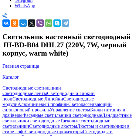
Telegram
WhatsApp
Светильник настенный светодиодный
JH-BD-B04 DHL27 (220V, 7W, черный
корпус, warm white)
Главная страница
—
Каталог
—
Светодиодные светильники
Светодиодные ленты
Светодиодный гибкий
неон
Светодиодные Линейки
Светодиодные
модули
Алюминиевый профиль
Светорассеивающий
силиконовый профиль
Управление светом
Блоки питания и
драйверы
Фасадные светильники светодиодные
Ландшафтные
светильники светодиодные
Трековые светодиодные
светильники
Светодиодные люстры
Люстры и светильники в
стиле лофт
Светодиодные прожекторы
Светодиоды и