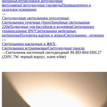
матрицы
Оптоволокно
Светодиодные
фитолампы
Светодиодные гирлянды
Промышленное и
складское освещение
—
Светодиодные светильники потолочные
Светильники точечные (Spot)
Линейные светильники
220в
Подводные для бассейнов и водоёмов
Светильники
универсальные IP67
Светильники мебельные,
витринные
Подсветка картин и зеркал
Светильники - ночники
—
Светильники накладные и ЖКХ
Светильники встраиваемые
Светодиодные панели
—
Светильник настенный светодиодный JH-BD-B04 DHL27
(220V, 7W, черный корпус, warm white)