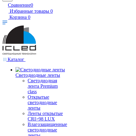
Сравнение
0
Избранные товары
0
Корзина
0
Каталог
Светодиодные ленты
Светодиодная
лента Premium
class
Открытые
светодиодные
ленты
Ленты открытые
CRI>98 LUX
Влагозащищенные
светодиодные
ленты