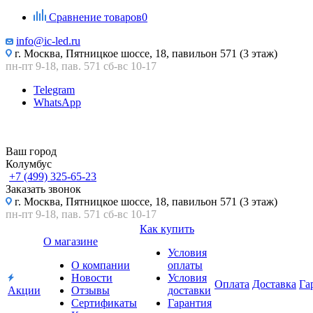
Сравнение товаров
0
info@ic-led.ru
г. Москва, Пятницкое шоссе, 18, павильон 571 (3 этаж)
пн-пт 9-18, пав. 571 сб-вс 10-17
Telegram
WhatsApp
Ваш город
Колумбус
+7 (499) 325-65-23
Заказать звонок
г. Москва, Пятницкое шоссе, 18, павильон 571 (3 этаж)
пн-пт 9-18, пав. 571 сб-вс 10-17
Как купить
О магазине
Условия
О компании
оплаты
Новости
Условия
Оплата
Доставка
Га
Акции
Отзывы
доставки
Сертификаты
Гарантия