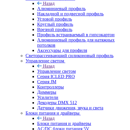
Назад
Алюминиевый профиль
Накладной и подвесной профиль
Угловой профиль
Круглый профиль
Врезной профиль
Профиль встраиваемый в гипсокартон
Алюминиевый профиль для натяжных
потолков
Аксессуары для профиля
Светорассеивающий силиконовый профиль
Управление светом
Назад
Управление светом
Серия ICLED PRO
Серия JM
Контроллеры
Диммеры
Усилители
Декодеры DMX 512
Датчики движения, звука и света
Блоки питания и драйверы
Назад
Блоки питания и драйверы
AC/DC блоки питания 5V