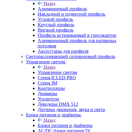
Назад
Алюминиевый профиль
Накладной и подвесной профиль
Угловой профиль
Круглый профиль
Врезной профиль
Профиль встраиваемый в гипсокартон
Алюминиевый профиль для натяжных
потолков
Аксессуары для профиля
Светорассеивающий силиконовый профиль
Управление светом
Назад
Управление светом
Серия ICLED PRO
Серия JM
Контроллеры
Диммеры
Усилители
Декодеры DMX 512
Датчики движения, звука и света
Блоки питания и драйверы
Назад
Блоки питания и драйверы
AC/DC блоки питания 5V