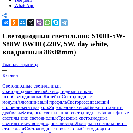
Telegram
WhatsApp
Светодиодный светильник S1001-5W-
S88W BW10 (220V, 5W, day white,
квадратный 88x88mm)
Главная страница
—
Каталог
—
Светодиодные светильники
Светодиодные ленты
Светодиодный гибкий
неон
Светодиодные Линейки
Светодиодные
модули
Алюминиевый профиль
Светорассеивающий
силиконовый профиль
Управление светом
Блоки питания и
драйверы
Фасадные светильники светодиодные
Ландшафтные
светильники светодиодные
Трековые светодиодные
светильники
Светодиодные люстры
Люстры и светильники в
стиле лофт
Светодиодные прожекторы
Светодиоды и