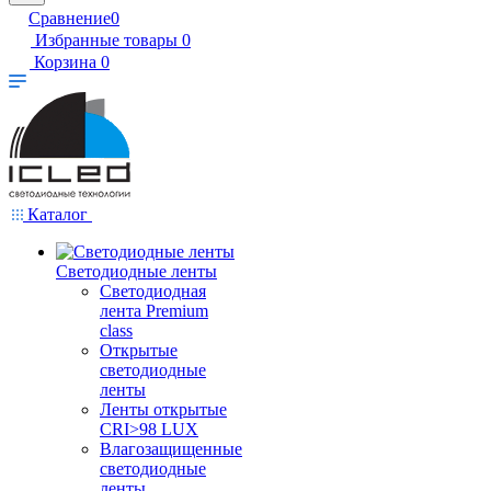
Сравнение
0
Избранные товары
0
Корзина
0
Каталог
Светодиодные ленты
Светодиодная
лента Premium
class
Открытые
светодиодные
ленты
Ленты открытые
CRI>98 LUX
Влагозащищенные
светодиодные
ленты