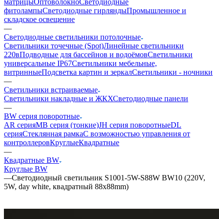
матрицы
Оптоволокно
Светодиодные
фитолампы
Светодиодные гирлянды
Промышленное и
складское освещение
—
Светодиодные светильники потолочные
Светильники точечные (Spot)
Линейные светильники
220в
Подводные для бассейнов и водоёмов
Светильники
универсальные IP67
Светильники мебельные,
витринные
Подсветка картин и зеркал
Светильники - ночники
—
Светильники встраиваемые
Светильники накладные и ЖКХ
Светодиодные панели
—
BW серия поворотные
AR серия
MB серия (тонкие)
JH серия поворотные
DL
серия
Стеклянная рамка
С возможностью управления от
контроллеров
Круглые
Квадратные
—
Квадратные BW
Круглые BW
—
Светодиодный светильник S1001-5W-S88W BW10 (220V,
5W, day white, квадратный 88x88mm)