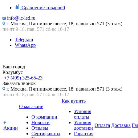
Сравнение товаров
0
info@ic-led.ru
г. Москва, Пятницкое шоссе, 18, павильон 571 (3 этаж)
пн-пт 9-18, пав. 571 сб-вс 10-17
Telegram
WhatsApp
Ваш город
Колумбус
+7 (499) 325-65-23
Заказать звонок
г. Москва, Пятницкое шоссе, 18, павильон 571 (3 этаж)
пн-пт 9-18, пав. 571 сб-вс 10-17
Как купить
О магазине
Условия
О компании
оплаты
Новости
Условия
Оплата
Доставка
Га
Акции
Отзывы
доставки
Сертификаты
Гарантия