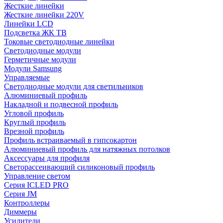
Жесткие линейки
Жесткие линейки 220V
Линейки LCD
Подсветка ЖК ТВ
Токовые светодиодные линейки
Светодиодные модули
Герметичные модули
Модули Samsung
Управляемые
Светодиодные модули для светильников
Алюминиевый профиль
Накладной и подвесной профиль
Угловой профиль
Круглый профиль
Врезной профиль
Профиль встраиваемый в гипсокартон
Алюминиевый профиль для натяжных потолков
Аксессуары для профиля
Светорассеивающий силиконовый профиль
Управление светом
Серия ICLED PRO
Серия JM
Контроллеры
Диммеры
Усилители