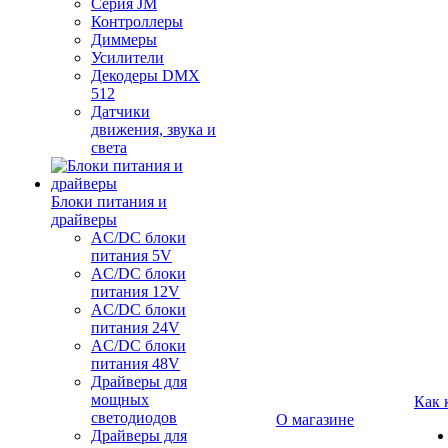
Серия JM
Контроллеры
Диммеры
Усилители
Декодеры DMX
512
Датчики
движения, звука и
света
Блоки питания и
драйверы
AC/DC блоки
питания 5V
AC/DC блоки
питания 12V
AC/DC блоки
питания 24V
AC/DC блоки
питания 48V
Драйверы для
мощных
Как 
светодиодов
О магазине
Драйверы для