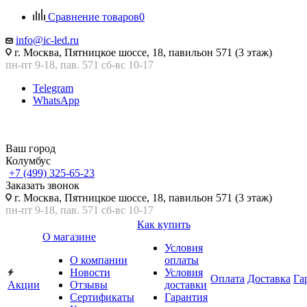
Сравнение товаров
0
info@ic-led.ru
г. Москва, Пятницкое шоссе, 18, павильон 571 (3 этаж)
пн-пт 9-18, пав. 571 сб-вс 10-17
Telegram
WhatsApp
Ваш город
Колумбус
+7 (499) 325-65-23
Заказать звонок
г. Москва, Пятницкое шоссе, 18, павильон 571 (3 этаж)
пн-пт 9-18, пав. 571 сб-вс 10-17
Как купить
О магазине
Условия
О компании
оплаты
Новости
Условия
Оплата
Доставка
Га
Акции
Отзывы
доставки
Сертификаты
Гарантия