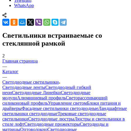
Telegram
WhatsApp
Светильники встраиваемые со
стеклянной рамкой
2
Главная страница
—
Каталог
—
Светодиодные светильники
Светодиодные ленты
Светодиодный гибкий
неон
Светодиодные Линейки
Светодиодные
модули
Алюминиевый профиль
Светорассеивающий
силиконовый профиль
Управление светом
Блоки питания и
драйверы
Фасадные светильники светодиодные
Ландшафтные
светильники светодиодные
Трековые светодиодные
светильники
Светодиодные люстры
Люстры и светильники в
стиле лофт
Светодиодные прожекторы
Светодиоды и
матрицы
Оптоволокно
Светодиодные