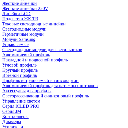
Жесткие линейки
Жесткие линейки 220V
Линейки LCD
Подсветка ЖК ТВ
Токовые светодиодные линейки
Светодиодные модули
Герметичные модули
Модули Samsung
Управляемые
Светодиодные модули для светильников
Алюминиевый профиль
Накладной и подвесной профиль
Угловой профиль
Круглый профиль
Врезной профиль
Профиль встраиваемый в гипсокартон
Алюминиевый профиль для натяжных потолков
Аксессуары для профиля
Светорассеивающий силиконовый профиль
Управление светом
Серия ICLED PRO
Серия JM
Контроллеры
Диммеры
Усилители