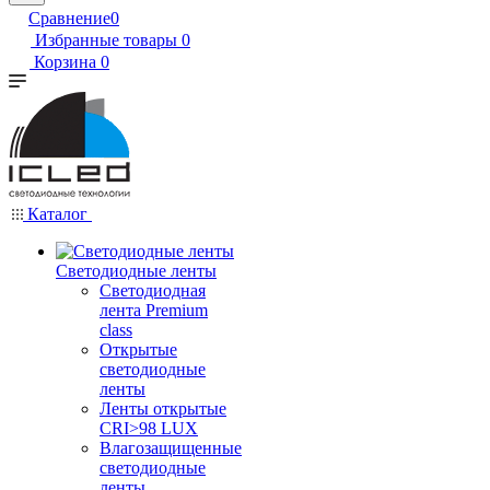
Сравнение
0
Избранные товары
0
Корзина
0
Каталог
Светодиодные ленты
Светодиодная
лента Premium
class
Открытые
светодиодные
ленты
Ленты открытые
CRI>98 LUX
Влагозащищенные
светодиодные
ленты