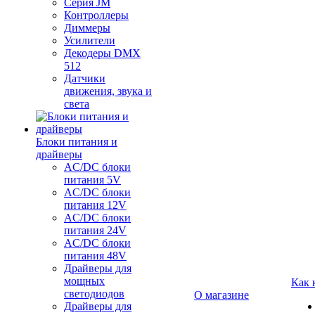
Серия JM
Контроллеры
Диммеры
Усилители
Декодеры DMX
512
Датчики
движения, звука и
света
Блоки питания и
драйверы
AC/DC блоки
питания 5V
AC/DC блоки
питания 12V
AC/DC блоки
питания 24V
AC/DC блоки
питания 48V
Драйверы для
мощных
Как 
светодиодов
О магазине
Драйверы для