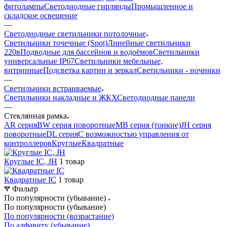
фитолампы
Светодиодные гирлянды
Промышленное и
складское освещение
—
Светодиодные светильники потолочные
Светильники точечные (Spot)
Линейные светильники
220в
Подводные для бассейнов и водоёмов
Светильники
универсальные IP67
Светильники мебельные,
витринные
Подсветка картин и зеркал
Светильники - ночники
—
Светильники встраиваемые
Светильники накладные и ЖКХ
Светодиодные панели
—
Стеклянная рамка
AR серия
BW серия поворотные
MB серия (тонкие)
JH серия
поворотные
DL серия
С возможностью управления от
контроллеров
Круглые
Квадратные
Круглые IC, JH
1 товар
Квадратные IC
1 товар
Фильтр
По популярности (убывание)
По популярности (убывание)
По популярности (возрастание)
По алфавиту (убывание)