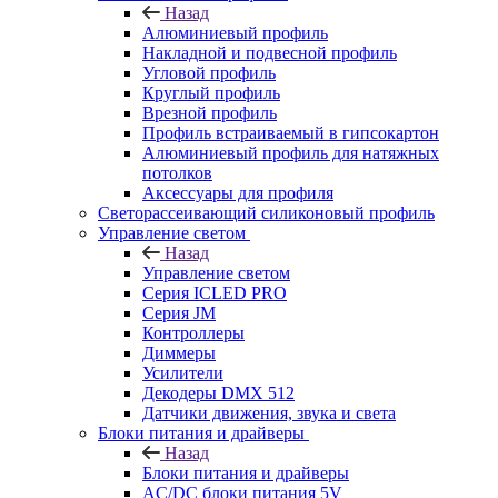
Назад
Алюминиевый профиль
Накладной и подвесной профиль
Угловой профиль
Круглый профиль
Врезной профиль
Профиль встраиваемый в гипсокартон
Алюминиевый профиль для натяжных
потолков
Аксессуары для профиля
Светорассеивающий силиконовый профиль
Управление светом
Назад
Управление светом
Серия ICLED PRO
Серия JM
Контроллеры
Диммеры
Усилители
Декодеры DMX 512
Датчики движения, звука и света
Блоки питания и драйверы
Назад
Блоки питания и драйверы
AC/DC блоки питания 5V