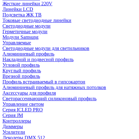
Жесткие линейки 220V
Линейки LCD
Подсветка ЖК ТВ
Токовые светодиодные линейки
Светодиодные модули
Герметичные модули
Модули Samsung
Управляемые
Светодиодные модули для светильников
Алюминиевый профиль
Накладной и подвесной профиль
Угловой профиль
Круглый профиль
Врезной профиль
Профиль встраиваемый в гипсокартон
Алюминиевый профиль для натяжных потолков
Аксессуары для профиля
Светорассеивающий силиконовый профиль
Управление светом
Серия ICLED PRO
Серия JM
Контроллеры
Диммеры
Усилители
Декодеры DMX 512