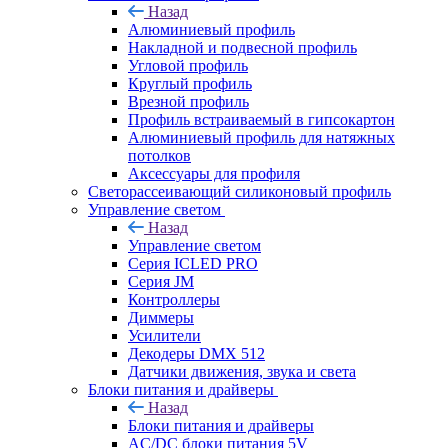
Назад
Алюминиевый профиль
Накладной и подвесной профиль
Угловой профиль
Круглый профиль
Врезной профиль
Профиль встраиваемый в гипсокартон
Алюминиевый профиль для натяжных
потолков
Аксессуары для профиля
Светорассеивающий силиконовый профиль
Управление светом
Назад
Управление светом
Серия ICLED PRO
Серия JM
Контроллеры
Диммеры
Усилители
Декодеры DMX 512
Датчики движения, звука и света
Блоки питания и драйверы
Назад
Блоки питания и драйверы
AC/DC блоки питания 5V