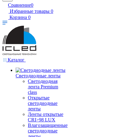
Сравнение
0
Избранные товары
0
Корзина
0
Каталог
Светодиодные ленты
Светодиодная
лента Premium
class
Открытые
светодиодные
ленты
Ленты открытые
CRI>98 LUX
Влагозащищенные
светодиодные
ленты