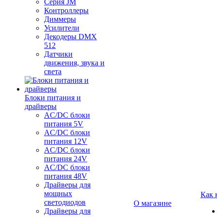
Серия JM
Контроллеры
Диммеры
Усилители
Декодеры DMX
512
Датчики
движения, звука и
света
Блоки питания и
драйверы
AC/DC блоки
питания 5V
AC/DC блоки
питания 12V
AC/DC блоки
питания 24V
AC/DC блоки
питания 48V
Драйверы для
мощных
Как 
светодиодов
О магазине
Драйверы для