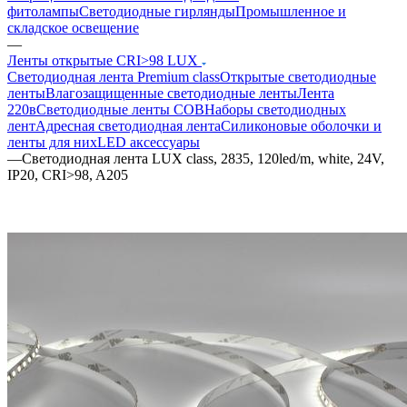
фитолампы
Светодиодные гирлянды
Промышленное и
складское освещение
—
Ленты открытые CRI>98 LUX
Светодиодная лента Premium class
Открытые светодиодные
ленты
Влагозащищенные светодиодные ленты
Лента
220в
Светодиодные ленты COB
Наборы светодиодных
лент
Адресная светодиодная лента
Силиконовые оболочки и
ленты для них
LED аксессуары
—
Светодиодная лента LUX class, 2835, 120led/m, white, 24V,
IP20, CRI>98, A205