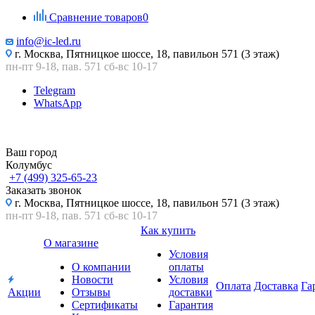
Сравнение товаров
0
info@ic-led.ru
г. Москва, Пятницкое шоссе, 18, павильон 571 (3 этаж)
пн-пт 9-18, пав. 571 сб-вс 10-17
Telegram
WhatsApp
Ваш город
Колумбус
+7 (499) 325-65-23
Заказать звонок
г. Москва, Пятницкое шоссе, 18, павильон 571 (3 этаж)
пн-пт 9-18, пав. 571 сб-вс 10-17
Как купить
О магазине
Условия
О компании
оплаты
Новости
Условия
Оплата
Доставка
Га
Акции
Отзывы
доставки
Сертификаты
Гарантия