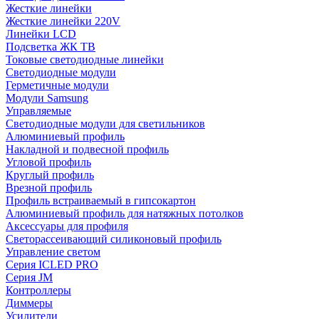
Жесткие линейки
Жесткие линейки 220V
Линейки LCD
Подсветка ЖК ТВ
Токовые светодиодные линейки
Светодиодные модули
Герметичные модули
Модули Samsung
Управляемые
Светодиодные модули для светильников
Алюминиевый профиль
Накладной и подвесной профиль
Угловой профиль
Круглый профиль
Врезной профиль
Профиль встраиваемый в гипсокартон
Алюминиевый профиль для натяжных потолков
Аксессуары для профиля
Светорассеивающий силиконовый профиль
Управление светом
Серия ICLED PRO
Серия JM
Контроллеры
Диммеры
Усилители