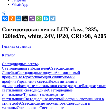
Telegram
WhatsApp
Светодиодная лента LUX class, 2835,
120led/m, white, 24V, IP20, CRI>98, A205
Главная страница
—
Каталог
—
Светодиодные ленты
Светодиодный гибкий неон
Светодиодные
Линейки
Светодиодные модули
Алюминиевый
профиль
Светорассеивающий силиконовый
профиль
Управление светом
Блоки питания и
драйверы
Фасадные светильники светодиодные
Ландшафтные
светильники светодиодные
Светодиодные
светильники
Трековые светодиодные
светильники
Светодиодные люстры
Люстры и светильники в
стиле лофт
Светодиодные прожекторы
Светодиоды и
матрицы
Оптоволокно
Светодиодные