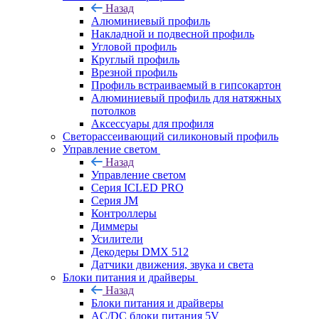
Назад
Алюминиевый профиль
Накладной и подвесной профиль
Угловой профиль
Круглый профиль
Врезной профиль
Профиль встраиваемый в гипсокартон
Алюминиевый профиль для натяжных
потолков
Аксессуары для профиля
Светорассеивающий силиконовый профиль
Управление светом
Назад
Управление светом
Серия ICLED PRO
Серия JM
Контроллеры
Диммеры
Усилители
Декодеры DMX 512
Датчики движения, звука и света
Блоки питания и драйверы
Назад
Блоки питания и драйверы
AC/DC блоки питания 5V