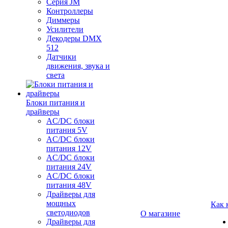
Серия JM
Контроллеры
Диммеры
Усилители
Декодеры DMX
512
Датчики
движения, звука и
света
Блоки питания и
драйверы
AC/DC блоки
питания 5V
AC/DC блоки
питания 12V
AC/DC блоки
питания 24V
AC/DC блоки
питания 48V
Драйверы для
мощных
Как 
светодиодов
О магазине
Драйверы для