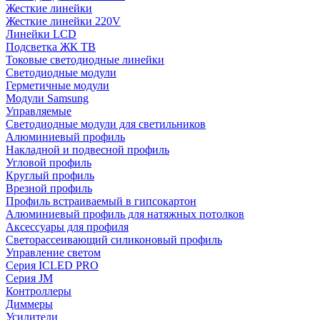
Жесткие линейки
Жесткие линейки 220V
Линейки LCD
Подсветка ЖК ТВ
Токовые светодиодные линейки
Светодиодные модули
Герметичные модули
Модули Samsung
Управляемые
Светодиодные модули для светильников
Алюминиевый профиль
Накладной и подвесной профиль
Угловой профиль
Круглый профиль
Врезной профиль
Профиль встраиваемый в гипсокартон
Алюминиевый профиль для натяжных потолков
Аксессуары для профиля
Светорассеивающий силиконовый профиль
Управление светом
Серия ICLED PRO
Серия JM
Контроллеры
Диммеры
Усилители