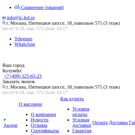
Сравнение товаров
0
info@ic-led.ru
г. Москва, Пятницкое шоссе, 18, павильон 571 (3 этаж)
пн-пт 9-18, пав. 571 сб-вс 10-17
Telegram
WhatsApp
Ваш город
Колумбус
+7 (499) 325-65-23
Заказать звонок
г. Москва, Пятницкое шоссе, 18, павильон 571 (3 этаж)
пн-пт 9-18, пав. 571 сб-вс 10-17
Как купить
О магазине
Условия
О компании
оплаты
Новости
Условия
Оплата
Доставка
Га
Акции
Отзывы
доставки
Сертификаты
Гарантия