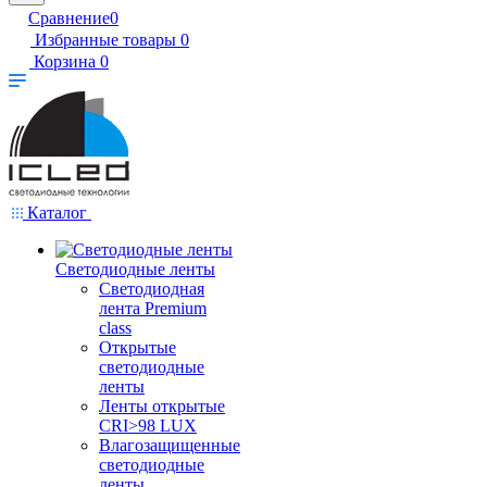
Сравнение
0
Избранные товары
0
Корзина
0
Каталог
Светодиодные ленты
Светодиодная
лента Premium
class
Открытые
светодиодные
ленты
Ленты открытые
CRI>98 LUX
Влагозащищенные
светодиодные
ленты