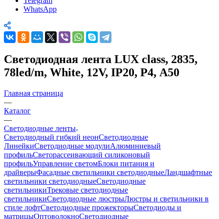
Telegram
WhatsApp
Светодиодная лента LUX class, 2835,
78led/m, White, 12V, IP20, P4, А50
Главная страница
—
Каталог
—
Светодиодные ленты
Светодиодный гибкий неон
Светодиодные
Линейки
Светодиодные модули
Алюминиевый
профиль
Светорассеивающий силиконовый
профиль
Управление светом
Блоки питания и
драйверы
Фасадные светильники светодиодные
Ландшафтные
светильники светодиодные
Светодиодные
светильники
Трековые светодиодные
светильники
Светодиодные люстры
Люстры и светильники в
стиле лофт
Светодиодные прожекторы
Светодиоды и
матрицы
Оптоволокно
Светодиодные