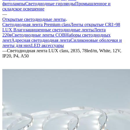
фитолампы
Светодиодные гирлянды
Промышленное и
складское освещение
—
Открытые светодиодные ленты
Светодиодная лента Premium class
Ленты открытые CRI>98
LUX
Влагозащищенные светодиодные ленты
Лента
220в
Светодиодные ленты COB
Наборы светодиодных
лент
Адресная светодиодная лента
Силиконовые оболочки и
ленты для них
LED аксессуары
—
Светодиодная лента LUX class, 2835, 78led/m, White, 12V,
IP20, P4, А50