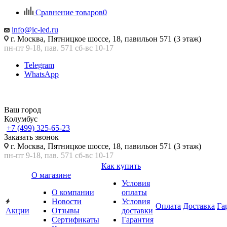
Сравнение товаров
0
info@ic-led.ru
г. Москва, Пятницкое шоссе, 18, павильон 571 (3 этаж)
пн-пт 9-18, пав. 571 сб-вс 10-17
Telegram
WhatsApp
Ваш город
Колумбус
+7 (499) 325-65-23
Заказать звонок
г. Москва, Пятницкое шоссе, 18, павильон 571 (3 этаж)
пн-пт 9-18, пав. 571 сб-вс 10-17
Как купить
О магазине
Условия
О компании
оплаты
Новости
Условия
Оплата
Доставка
Га
Акции
Отзывы
доставки
Сертификаты
Гарантия