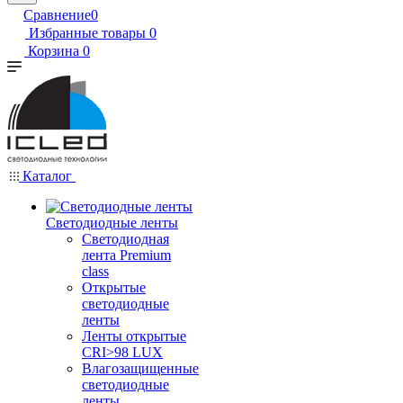
Сравнение
0
Избранные товары
0
Корзина
0
Каталог
Светодиодные ленты
Светодиодная
лента Premium
class
Открытые
светодиодные
ленты
Ленты открытые
CRI>98 LUX
Влагозащищенные
светодиодные
ленты