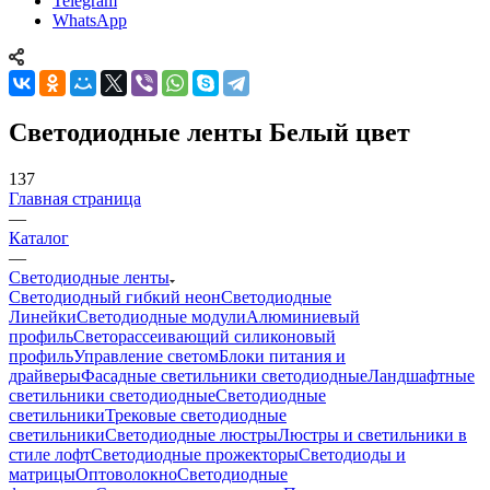
Telegram
WhatsApp
Светодиодные ленты Белый цвет
137
Главная страница
—
Каталог
—
Светодиодные ленты
Светодиодный гибкий неон
Светодиодные
Линейки
Светодиодные модули
Алюминиевый
профиль
Светорассеивающий силиконовый
профиль
Управление светом
Блоки питания и
драйверы
Фасадные светильники светодиодные
Ландшафтные
светильники светодиодные
Светодиодные
светильники
Трековые светодиодные
светильники
Светодиодные люстры
Люстры и светильники в
стиле лофт
Светодиодные прожекторы
Светодиоды и
матрицы
Оптоволокно
Светодиодные