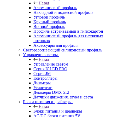
Назад
Алюминиевый профиль
Накладной и подвесной профиль
Угловой профиль
Круглый профиль
Врезной профиль
Профиль встраиваемый в гипсокартон
Алюминиевый профиль для натяжных
потолков
Аксессуары для профиля
Светорассеивающий силиконовый профиль
Управление светом
Назад
Управление светом
Серия ICLED PRO
Серия JM
Контроллеры
Диммеры
Усилители
Декодеры DMX 512
Датчики движения, звука и света
Блоки питания и драйверы
Назад
Блоки питания и драйверы
AC/DC блоки питания 5V