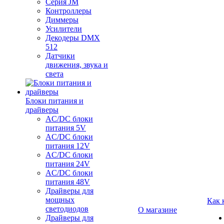
Серия JM
Контроллеры
Диммеры
Усилители
Декодеры DMX
512
Датчики
движения, звука и
света
Блоки питания и
драйверы
AC/DC блоки
питания 5V
AC/DC блоки
питания 12V
AC/DC блоки
питания 24V
AC/DC блоки
питания 48V
Драйверы для
мощных
Как 
светодиодов
О магазине
Драйверы для