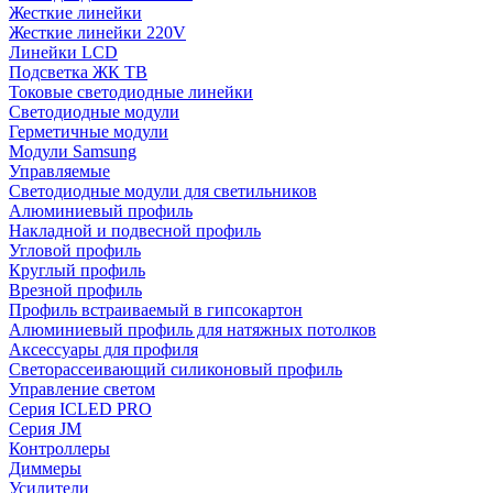
Жесткие линейки
Жесткие линейки 220V
Линейки LCD
Подсветка ЖК ТВ
Токовые светодиодные линейки
Светодиодные модули
Герметичные модули
Модули Samsung
Управляемые
Светодиодные модули для светильников
Алюминиевый профиль
Накладной и подвесной профиль
Угловой профиль
Круглый профиль
Врезной профиль
Профиль встраиваемый в гипсокартон
Алюминиевый профиль для натяжных потолков
Аксессуары для профиля
Светорассеивающий силиконовый профиль
Управление светом
Серия ICLED PRO
Серия JM
Контроллеры
Диммеры
Усилители