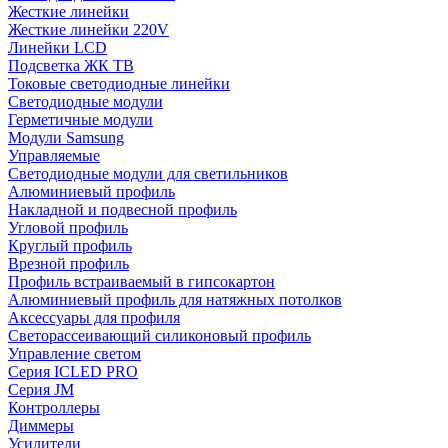
Жесткие линейки
Жесткие линейки 220V
Линейки LCD
Подсветка ЖК ТВ
Токовые светодиодные линейки
Светодиодные модули
Герметичные модули
Модули Samsung
Управляемые
Светодиодные модули для светильников
Алюминиевый профиль
Накладной и подвесной профиль
Угловой профиль
Круглый профиль
Врезной профиль
Профиль встраиваемый в гипсокартон
Алюминиевый профиль для натяжных потолков
Аксессуары для профиля
Светорассеивающий силиконовый профиль
Управление светом
Серия ICLED PRO
Серия JM
Контроллеры
Диммеры
Усилители