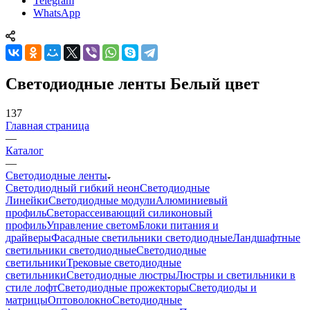
Telegram
WhatsApp
Светодиодные ленты Белый цвет
137
Главная страница
—
Каталог
—
Светодиодные ленты
Светодиодный гибкий неон
Светодиодные
Линейки
Светодиодные модули
Алюминиевый
профиль
Светорассеивающий силиконовый
профиль
Управление светом
Блоки питания и
драйверы
Фасадные светильники светодиодные
Ландшафтные
светильники светодиодные
Светодиодные
светильники
Трековые светодиодные
светильники
Светодиодные люстры
Люстры и светильники в
стиле лофт
Светодиодные прожекторы
Светодиоды и
матрицы
Оптоволокно
Светодиодные