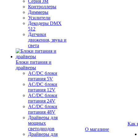
Серия JM
Контроллеры
Диммеры
Усилители
Декодеры DMX
512
Датчики
движения, звука и
света
Блоки питания и
драйверы
AC/DC блоки
питания 5V
AC/DC блоки
питания 12V
AC/DC блоки
питания 24V
AC/DC блоки
питания 48V
Драйверы для
мощных
Как 
светодиодов
О магазине
Драйверы для