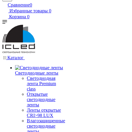
Сравнение
0
Избранные товары
0
Корзина
0
Каталог
Светодиодные ленты
Светодиодная
лента Premium
class
Открытые
светодиодные
ленты
Ленты открытые
CRI>98 LUX
Влагозащищенные
светодиодные
ленты