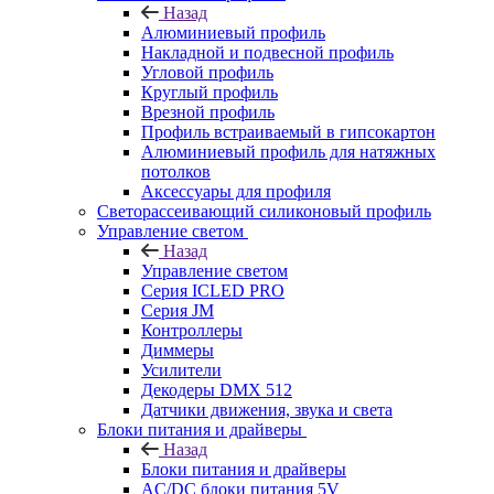
Назад
Алюминиевый профиль
Накладной и подвесной профиль
Угловой профиль
Круглый профиль
Врезной профиль
Профиль встраиваемый в гипсокартон
Алюминиевый профиль для натяжных
потолков
Аксессуары для профиля
Светорассеивающий силиконовый профиль
Управление светом
Назад
Управление светом
Серия ICLED PRO
Серия JM
Контроллеры
Диммеры
Усилители
Декодеры DMX 512
Датчики движения, звука и света
Блоки питания и драйверы
Назад
Блоки питания и драйверы
AC/DC блоки питания 5V