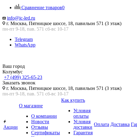
Сравнение товаров
0
info@ic-led.ru
г. Москва, Пятницкое шоссе, 18, павильон 571 (3 этаж)
пн-пт 9-18, пав. 571 сб-вс 10-17
Telegram
WhatsApp
Ваш город
Колумбус
+7 (499) 325-65-23
Заказать звонок
г. Москва, Пятницкое шоссе, 18, павильон 571 (3 этаж)
пн-пт 9-18, пав. 571 сб-вс 10-17
Как купить
О магазине
Условия
О компании
оплаты
Новости
Условия
Оплата
Доставка
Га
Акции
Отзывы
доставки
Сертификаты
Гарантия