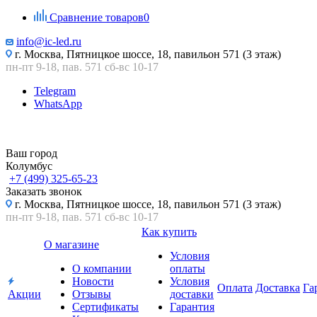
Сравнение товаров
0
info@ic-led.ru
г. Москва, Пятницкое шоссе, 18, павильон 571 (3 этаж)
пн-пт 9-18, пав. 571 сб-вс 10-17
Telegram
WhatsApp
Ваш город
Колумбус
+7 (499) 325-65-23
Заказать звонок
г. Москва, Пятницкое шоссе, 18, павильон 571 (3 этаж)
пн-пт 9-18, пав. 571 сб-вс 10-17
Как купить
О магазине
Условия
О компании
оплаты
Новости
Условия
Оплата
Доставка
Га
Акции
Отзывы
доставки
Сертификаты
Гарантия