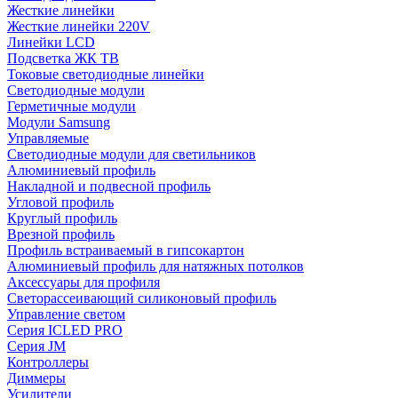
Жесткие линейки
Жесткие линейки 220V
Линейки LCD
Подсветка ЖК ТВ
Токовые светодиодные линейки
Светодиодные модули
Герметичные модули
Модули Samsung
Управляемые
Светодиодные модули для светильников
Алюминиевый профиль
Накладной и подвесной профиль
Угловой профиль
Круглый профиль
Врезной профиль
Профиль встраиваемый в гипсокартон
Алюминиевый профиль для натяжных потолков
Аксессуары для профиля
Светорассеивающий силиконовый профиль
Управление светом
Серия ICLED PRO
Серия JM
Контроллеры
Диммеры
Усилители