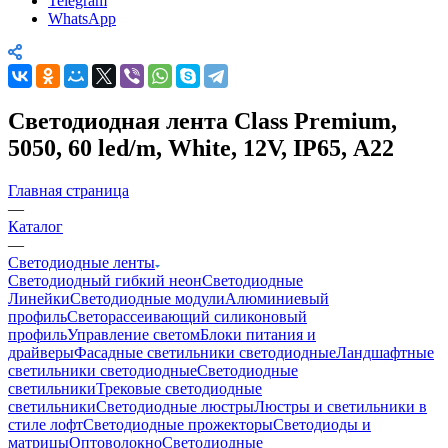
Telegram
WhatsApp
Светодиодная лента Class Premium,
5050, 60 led/m, White, 12V, IP65, А22
Главная страница
—
Каталог
—
Светодиодные ленты
Светодиодный гибкий неон
Светодиодные
Линейки
Светодиодные модули
Алюминиевый
профиль
Светорассеивающий силиконовый
профиль
Управление светом
Блоки питания и
драйверы
Фасадные светильники светодиодные
Ландшафтные
светильники светодиодные
Светодиодные
светильники
Трековые светодиодные
светильники
Светодиодные люстры
Люстры и светильники в
стиле лофт
Светодиодные прожекторы
Светодиоды и
матрицы
Оптоволокно
Светодиодные