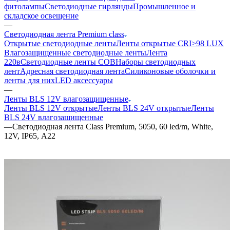
фитолампы
Светодиодные гирлянды
Промышленное и
складское освещение
—
Светодиодная лента Premium class
Открытые светодиодные ленты
Ленты открытые CRI>98 LUX
Влагозащищенные светодиодные ленты
Лента
220в
Светодиодные ленты COB
Наборы светодиодных
лент
Адресная светодиодная лента
Силиконовые оболочки и
ленты для них
LED аксессуары
—
Ленты BLS 12V влагозащищенные
Ленты BLS 12V открытые
Ленты BLS 24V открытые
Ленты
BLS 24V влагозащищенные
—
Светодиодная лента Class Premium, 5050, 60 led/m, White,
12V, IP65, А22