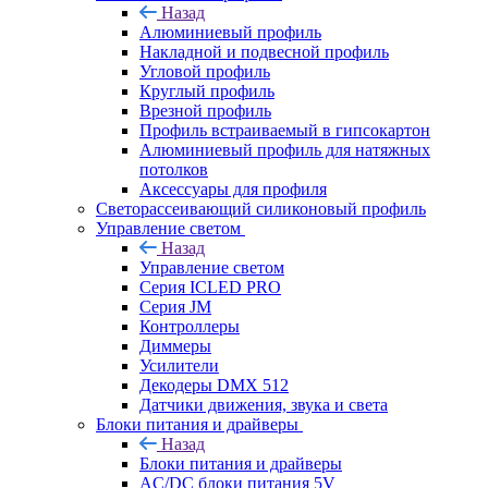
Назад
Алюминиевый профиль
Накладной и подвесной профиль
Угловой профиль
Круглый профиль
Врезной профиль
Профиль встраиваемый в гипсокартон
Алюминиевый профиль для натяжных
потолков
Аксессуары для профиля
Светорассеивающий силиконовый профиль
Управление светом
Назад
Управление светом
Серия ICLED PRO
Серия JM
Контроллеры
Диммеры
Усилители
Декодеры DMX 512
Датчики движения, звука и света
Блоки питания и драйверы
Назад
Блоки питания и драйверы
AC/DC блоки питания 5V