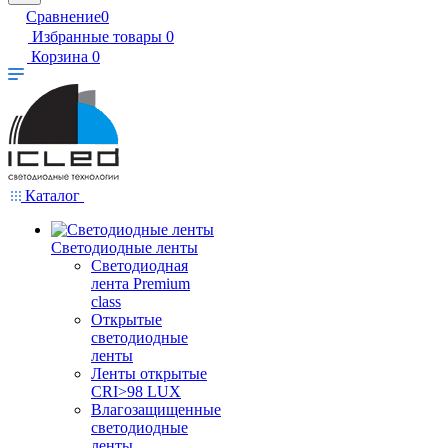
Сравнение
0
Избранные товары
0
Корзина
0
Каталог
Светодиодные ленты
Светодиодная
лента Premium
class
Открытые
светодиодные
ленты
Ленты открытые
CRI>98 LUX
Влагозащищенные
светодиодные
ленты