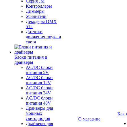
Серия JM
Контроллеры
Диммеры
Усилители
Декодеры DMX
512
Датчики
движения, звука и
света
Блоки питания и
драйверы
AC/DC блоки
питания 5V
AC/DC блоки
питания 12V
AC/DC блоки
питания 24V
AC/DC блоки
питания 48V
Драйверы для
мощных
Как 
светодиодов
О магазине
Драйверы для