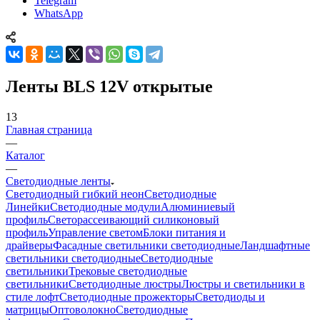
Telegram
WhatsApp
Ленты BLS 12V открытые
13
Главная страница
—
Каталог
—
Светодиодные ленты
Светодиодный гибкий неон
Светодиодные
Линейки
Светодиодные модули
Алюминиевый
профиль
Светорассеивающий силиконовый
профиль
Управление светом
Блоки питания и
драйверы
Фасадные светильники светодиодные
Ландшафтные
светильники светодиодные
Светодиодные
светильники
Трековые светодиодные
светильники
Светодиодные люстры
Люстры и светильники в
стиле лофт
Светодиодные прожекторы
Светодиоды и
матрицы
Оптоволокно
Светодиодные