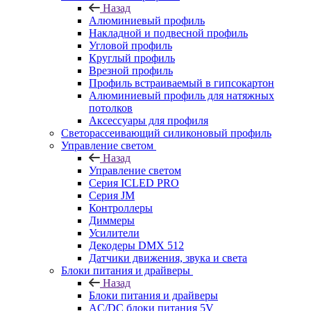
Назад
Алюминиевый профиль
Накладной и подвесной профиль
Угловой профиль
Круглый профиль
Врезной профиль
Профиль встраиваемый в гипсокартон
Алюминиевый профиль для натяжных
потолков
Аксессуары для профиля
Светорассеивающий силиконовый профиль
Управление светом
Назад
Управление светом
Серия ICLED PRO
Серия JM
Контроллеры
Диммеры
Усилители
Декодеры DMX 512
Датчики движения, звука и света
Блоки питания и драйверы
Назад
Блоки питания и драйверы
AC/DC блоки питания 5V