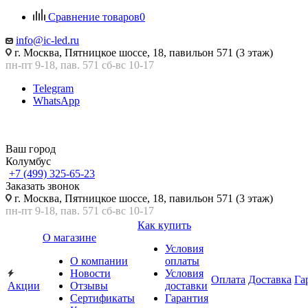
Сравнение товаров
0
info@ic-led.ru
г. Москва, Пятницкое шоссе, 18, павильон 571 (3 этаж)
пн-пт 9-18, пав. 571 сб-вс 10-17
Telegram
WhatsApp
Ваш город
Колумбус
+7 (499) 325-65-23
Заказать звонок
г. Москва, Пятницкое шоссе, 18, павильон 571 (3 этаж)
пн-пт 9-18, пав. 571 сб-вс 10-17
Как купить
О магазине
Условия
О компании
оплаты
Новости
Условия
Оплата
Доставка
Га
Акции
Отзывы
доставки
Сертификаты
Гарантия