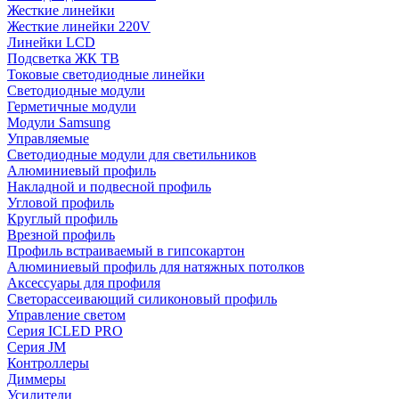
Жесткие линейки
Жесткие линейки 220V
Линейки LCD
Подсветка ЖК ТВ
Токовые светодиодные линейки
Светодиодные модули
Герметичные модули
Модули Samsung
Управляемые
Светодиодные модули для светильников
Алюминиевый профиль
Накладной и подвесной профиль
Угловой профиль
Круглый профиль
Врезной профиль
Профиль встраиваемый в гипсокартон
Алюминиевый профиль для натяжных потолков
Аксессуары для профиля
Светорассеивающий силиконовый профиль
Управление светом
Серия ICLED PRO
Серия JM
Контроллеры
Диммеры
Усилители