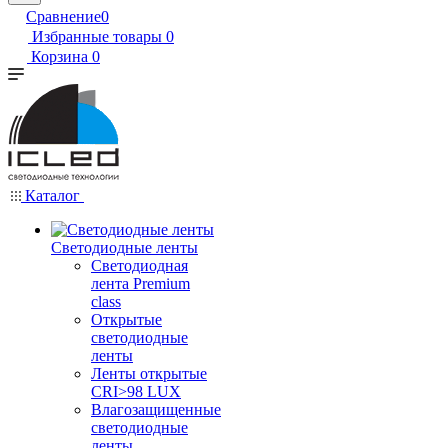
Сравнение
0
Избранные товары
0
Корзина
0
Каталог
Светодиодные ленты
Светодиодная
лента Premium
class
Открытые
светодиодные
ленты
Ленты открытые
CRI>98 LUX
Влагозащищенные
светодиодные
ленты