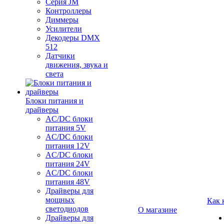
Серия JM
Контроллеры
Диммеры
Усилители
Декодеры DMX
512
Датчики
движения, звука и
света
Блоки питания и
драйверы
AC/DC блоки
питания 5V
AC/DC блоки
питания 12V
AC/DC блоки
питания 24V
AC/DC блоки
питания 48V
Драйверы для
мощных
Как 
светодиодов
О магазине
Драйверы для