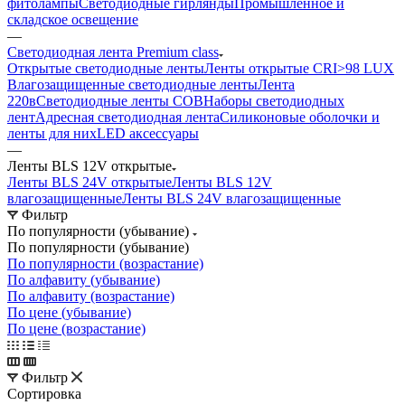
фитолампы
Светодиодные гирлянды
Промышленное и
складское освещение
—
Светодиодная лента Premium class
Открытые светодиодные ленты
Ленты открытые CRI>98 LUX
Влагозащищенные светодиодные ленты
Лента
220в
Светодиодные ленты COB
Наборы светодиодных
лент
Адресная светодиодная лента
Силиконовые оболочки и
ленты для них
LED аксессуары
—
Ленты BLS 12V открытые
Ленты BLS 24V открытые
Ленты BLS 12V
влагозащищенные
Ленты BLS 24V влагозащищенные
Фильтр
По популярности (убывание)
По популярности (убывание)
По популярности (возрастание)
По алфавиту (убывание)
По алфавиту (возрастание)
По цене (убывание)
По цене (возрастание)
Фильтр
Сортировка