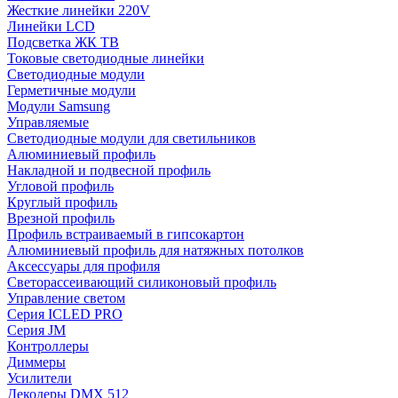
Жесткие линейки 220V
Линейки LCD
Подсветка ЖК ТВ
Токовые светодиодные линейки
Светодиодные модули
Герметичные модули
Модули Samsung
Управляемые
Светодиодные модули для светильников
Алюминиевый профиль
Накладной и подвесной профиль
Угловой профиль
Круглый профиль
Врезной профиль
Профиль встраиваемый в гипсокартон
Алюминиевый профиль для натяжных потолков
Аксессуары для профиля
Светорассеивающий силиконовый профиль
Управление светом
Серия ICLED PRO
Серия JM
Контроллеры
Диммеры
Усилители
Декодеры DMX 512