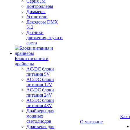
Серия JM
Контроллеры
Диммеры
Усилители
Декодеры DMX
512
Датчики
движения, звука и
света
Блоки питания и
драйверы
AC/DC блоки
питания 5V
AC/DC блоки
питания 12V
AC/DC блоки
питания 24V
AC/DC блоки
питания 48V
Драйверы для
мощных
Как 
светодиодов
О магазине
Драйверы для