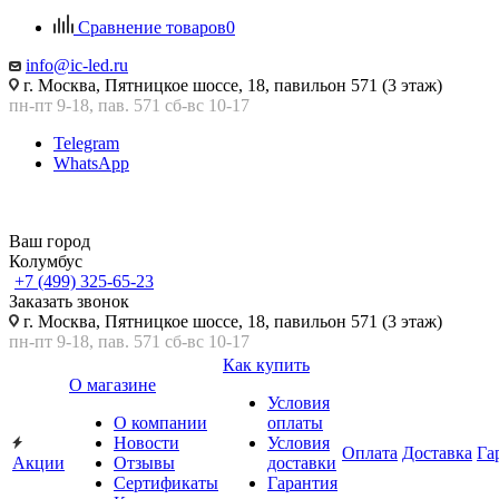
Сравнение товаров
0
info@ic-led.ru
г. Москва, Пятницкое шоссе, 18, павильон 571 (3 этаж)
пн-пт 9-18, пав. 571 сб-вс 10-17
Telegram
WhatsApp
Ваш город
Колумбус
+7 (499) 325-65-23
Заказать звонок
г. Москва, Пятницкое шоссе, 18, павильон 571 (3 этаж)
пн-пт 9-18, пав. 571 сб-вс 10-17
Как купить
О магазине
Условия
О компании
оплаты
Новости
Условия
Оплата
Доставка
Га
Акции
Отзывы
доставки
Сертификаты
Гарантия