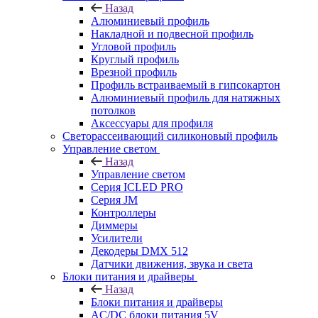
Назад
Алюминиевый профиль
Накладной и подвесной профиль
Угловой профиль
Круглый профиль
Врезной профиль
Профиль встраиваемый в гипсокартон
Алюминиевый профиль для натяжных
потолков
Аксессуары для профиля
Светорассеивающий силиконовый профиль
Управление светом
Назад
Управление светом
Серия ICLED PRO
Серия JM
Контроллеры
Диммеры
Усилители
Декодеры DMX 512
Датчики движения, звука и света
Блоки питания и драйверы
Назад
Блоки питания и драйверы
AC/DC блоки питания 5V