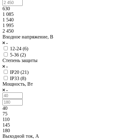
630
1 085
1 540
1 995
2 450
Входное напряжение, В
12-24 (
6
)
5-36 (
2
)
Степень защиты
IP20 (
21
)
IP33 (
8
)
Мощность, Вт
40
75
110
145
180
Выходной ток, А