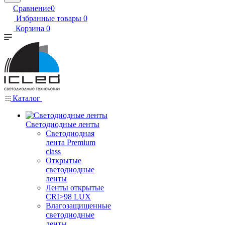
Сравнение
0
Избранные товары
0
Корзина
0
Каталог
Светодиодные ленты
Светодиодная
лента Premium
class
Открытые
светодиодные
ленты
Ленты открытые
CRI>98 LUX
Влагозащищенные
светодиодные
ленты