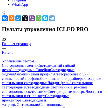
Telegram
WhatsApp
Пульты управления ICLED PRO
30
Главная страница
—
Каталог
—
Управление светом
Светодиодные ленты
Светодиодный гибкий
неон
Светодиодные Линейки
Светодиодные
модули
Алюминиевый профиль
Светорассеивающий
силиконовый профиль
Блоки питания и драйверы
Фасадные
светильники светодиодные
Ландшафтные светильники
светодиодные
Светодиодные светильники
Трековые
светодиодные светильники
Светодиодные люстры
Люстры и
светильники в стиле лофт
Светодиодные
прожекторы
Светодиоды и
матрицы
Оптоволокно
Светодиодные