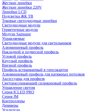
Жесткие линейки
Жесткие линейки 220V
Линейки LCD
Подсветка ЖК ТВ
Токовые светодиодные линейки
Светодиодные модули
Герметичные модули
Модули Samsung
Управляемые
Светодиодные модули для светильников
Алюминиевый профиль
Накладной и подвесной профиль
Угловой профиль
Круглый профиль
Врезной профиль
Профиль встраиваемый в гипсокартон
Алюминиевый профиль для натяжных потолков
Аксессуары для профиля
Светорассеивающий силиконовый профиль
Управление светом
Серия ICLED PRO
Серия JM
Контроллеры
Диммеры
Усилители