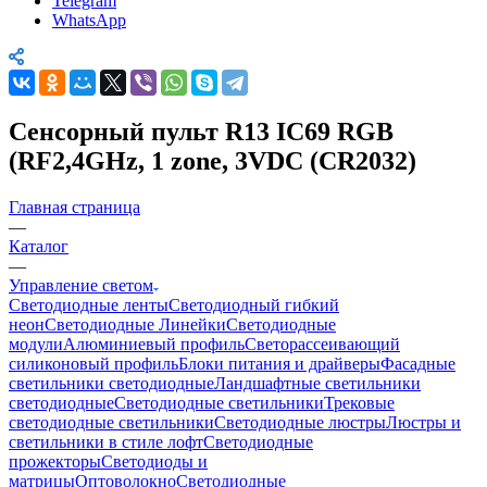
Telegram
WhatsApp
Сенсорный пульт R13 IC69 RGB
(RF2,4GHz, 1 zone, 3VDC (CR2032)
Главная страница
—
Каталог
—
Управление светом
Светодиодные ленты
Светодиодный гибкий
неон
Светодиодные Линейки
Светодиодные
модули
Алюминиевый профиль
Светорассеивающий
силиконовый профиль
Блоки питания и драйверы
Фасадные
светильники светодиодные
Ландшафтные светильники
светодиодные
Светодиодные светильники
Трековые
светодиодные светильники
Светодиодные люстры
Люстры и
светильники в стиле лофт
Светодиодные
прожекторы
Светодиоды и
матрицы
Оптоволокно
Светодиодные