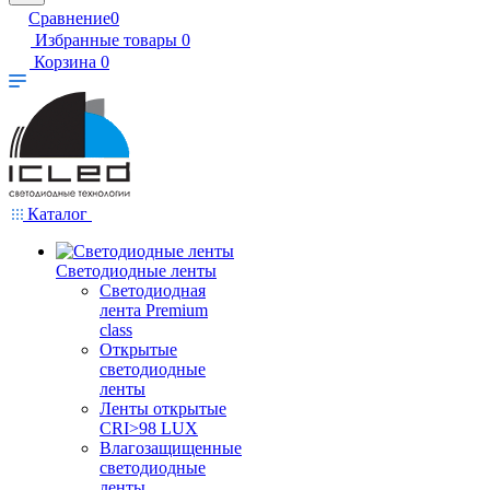
Сравнение
0
Избранные товары
0
Корзина
0
Каталог
Светодиодные ленты
Светодиодная
лента Premium
class
Открытые
светодиодные
ленты
Ленты открытые
CRI>98 LUX
Влагозащищенные
светодиодные
ленты