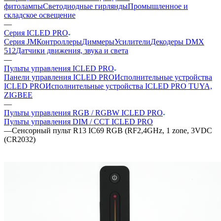
фитолампы
Светодиодные гирлянды
Промышленное и
складское освещение
—
Серия ICLED PRO
Серия JM
Контроллеры
Диммеры
Усилители
Декодеры DMX
512
Датчики движения, звука и света
—
Пульты управления ICLED PRO
Панели управления ICLED PRO
Исполнительные устройства
ICLED PRO
Исполнительные устройства ICLED PRO TUYA,
ZIGBEE
—
Пульты управления RGB / RGBW ICLED PRO
Пульты управления DIM / CCT ICLED PRO
—
Сенсорный пульт R13 IC69 RGB (RF2,4GHz, 1 zone, 3VDC
(CR2032)