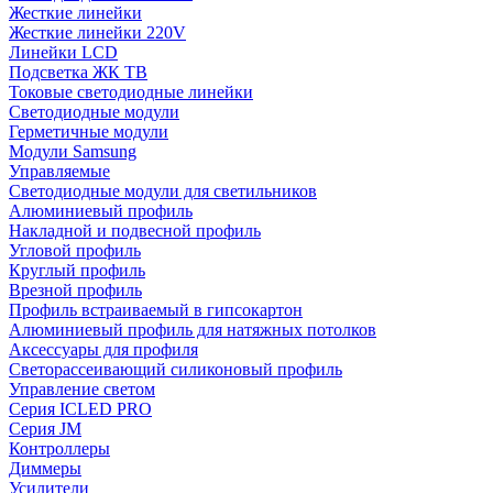
Жесткие линейки
Жесткие линейки 220V
Линейки LCD
Подсветка ЖК ТВ
Токовые светодиодные линейки
Светодиодные модули
Герметичные модули
Модули Samsung
Управляемые
Светодиодные модули для светильников
Алюминиевый профиль
Накладной и подвесной профиль
Угловой профиль
Круглый профиль
Врезной профиль
Профиль встраиваемый в гипсокартон
Алюминиевый профиль для натяжных потолков
Аксессуары для профиля
Светорассеивающий силиконовый профиль
Управление светом
Серия ICLED PRO
Серия JM
Контроллеры
Диммеры
Усилители