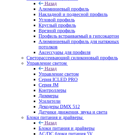
Назад
Алюминиевый профиль
Накладной и подвесной профиль
Угловой профиль
Круглый профиль
Врезной профиль
Профиль встраиваемый в гипсокартон
Алюминиевый профиль для натяжных
потолков
Аксессуары для профиля
Светорассеивающий силиконовый профиль
Управление светом
Назад
Управление светом
Серия ICLED PRO
Серия JM
Контроллеры
Диммеры
Усилители
Декодеры DMX 512
Датчики движения, звука и света
Блоки питания и драйверы
Назад
Блоки питания и драйверы
AC/DC блоки питания 5V