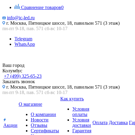
Сравнение товаров
0
info@ic-led.ru
г. Москва, Пятницкое шоссе, 18, павильон 571 (3 этаж)
пн-пт 9-18, пав. 571 сб-вс 10-17
Telegram
WhatsApp
Ваш город
Колумбус
+7 (499) 325-65-23
Заказать звонок
г. Москва, Пятницкое шоссе, 18, павильон 571 (3 этаж)
пн-пт 9-18, пав. 571 сб-вс 10-17
Как купить
О магазине
Условия
О компании
оплаты
Новости
Условия
Оплата
Доставка
Га
Акции
Отзывы
доставки
Сертификаты
Гарантия