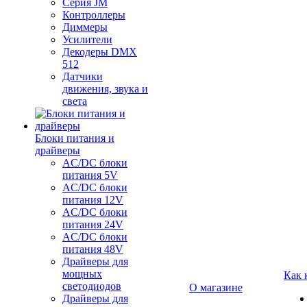
Серия JM
Контроллеры
Диммеры
Усилители
Декодеры DMX
512
Датчики
движения, звука и
света
Блоки питания и
драйверы
AC/DC блоки
питания 5V
AC/DC блоки
питания 12V
AC/DC блоки
питания 24V
AC/DC блоки
питания 48V
Драйверы для
мощных
Как 
светодиодов
О магазине
Драйверы для